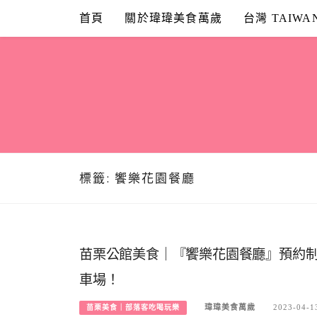
Skip
首頁
關於瑋瑋美食萬歲
台灣 TAIWA
to
content
標籤:
饗樂花園餐廳
苗栗公館美食｜『饗樂花園餐廳』預約制
車場！
瑋瑋美食萬歲
2023-04-1
苗栗美食｜部落客吃喝玩樂