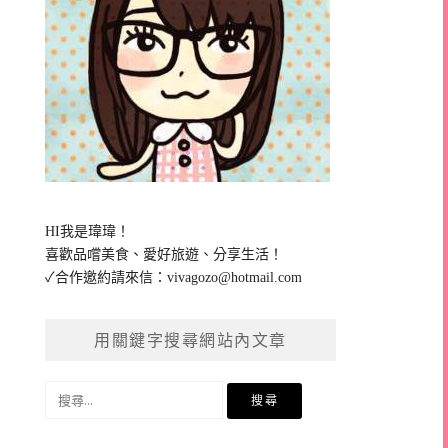
HI我是瑋瑋！
喜歡品嚐美食、愛好旅遊、分享生活！
✓合作邀約請來信：
vivagozo@hotmail.com
用關鍵字搜尋網站內文章
搜
尋
關