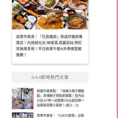
苗栗市美食｜『花鳥豬排』熟成炸豬排專
賣店！內用越光米,味噌湯,高麗菜絲,熱紅
茶無限享用！平日商業午餐&外帶便當都
推薦！
GA4即時熱門文章
桃園中壢景點｜『海嶼沙親子體驗
館』青埔親子景點新開幕！室內玩
沙玩3小時～試營運199元超划算～
加碼送荷蘭小鬆餅！(線上：9)
苗栗市美食｜『UBON廚房』必點