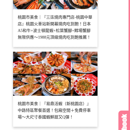
桃園市美食｜『三柒燒肉專門店-桃園中華
店』桃園火車站新開幕燒肉吃到飽！日本
A5和牛+波士頓龍蝦+松葉蟹腳+鱈場蟹腳
無限供應～1988元頂級燒肉吃到飽推薦！
桃園市美食｜『易鼎活蝦（新桃園店）』
中路特區聚餐首選！包廂空間＋免費停車
場～大尺寸泰國蝦鮮甜又Q彈！