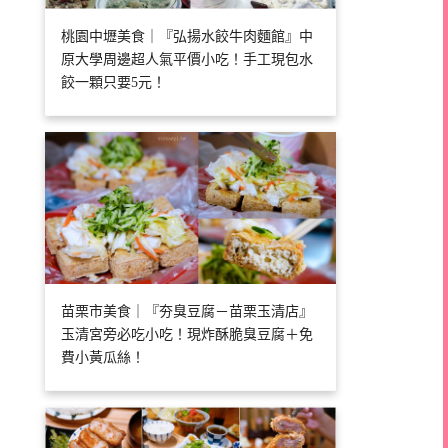
桃園中壢美食｜『弘揚水餃牛肉麵館』中
原大學周邊超人氣平價小吃！手工現包水
餃一顆只要5元！
苗栗市美食｜『夯臭豆腐－苗栗玉清店』
玉清宮旁必吃小吃！現炸酥脆臭豆腐＋免
費小黃瓜絲！