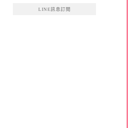
鍵
LINE訊息訂閱
字: