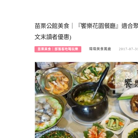
苗栗公館美食｜『饗樂花園餐廳』適合聚餐
文末讀者優惠)
瑋瑋美食萬歲
2017-07-3
苗栗美食｜部落客吃喝玩樂