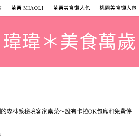
N
苗栗 MIAOLI
苗栗美食懶人包
桃園美食懶人包
瑋瑋＊美食萬歲
的森林系秘境客家桌菜～設有卡拉OK包廂和免費停
3