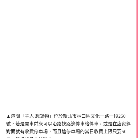
▲這間「主人 想鍋物」位於新北市林口區文化一路一段250
號，若是開車前來可以沿路找路邊停車格停車，或是在店家斜
對面就有收費停車場，而且這停車場的當日收費上限只要50