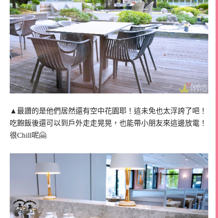
▲最讚的是他們居然還有空中花園耶！這未免也太浮誇了吧！
吃飽飯後還可以到戶外走走晃晃，也能帶小朋友來這邊放電！
很Chill呢🤗