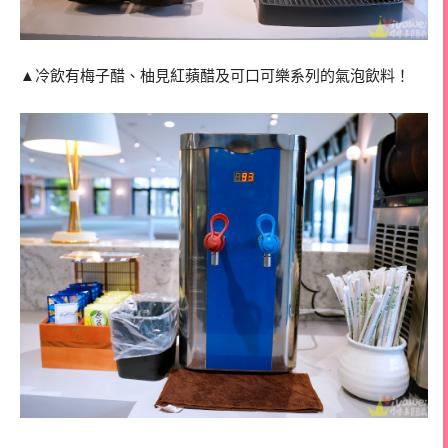
▲冷飲有梅子醋、柚見紅蘋醋及可口可樂系列的氣泡飲料！