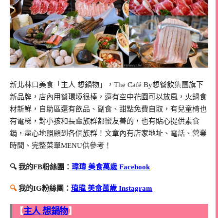
新北林口美食「主人 想鍋物」，The Café By想餐飲集團旗下
新品牌，店內用餐環境很棒，還有空中花園可以放風，火鍋食
材新鮮，自助區還有飲品、副食、甜點免費自取，有兒童椅也
有電梯，對小孩和長輩族群都蠻友善的，也有貼心提供素食
鍋，盡心地照顧到各個族群！文章內有店家地址、電話、營業
時間、完整菜單MENU供參考！
🔍 我的FB粉絲團：
瑋瑋 美食萬歲 Facebook
🔍
我的IG粉絲團：
瑋瑋 美食萬歲 Instagram
【
主人 想鍋物
】