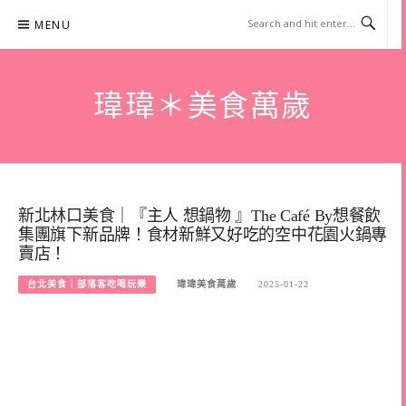
Skip
MENU
to
content
瑋瑋＊美食萬歲
新北林口美食｜『主人 想鍋物 』The Café By想餐飲
集團旗下新品牌！食材新鮮又好吃的空中花園火鍋專
賣店！
台北美食｜部落客吃喝玩樂
瑋瑋美食萬歲
2025-01-22