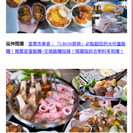
延伸閱讀
：
苗栗市美食｜『UBON廚房』必點超狂的大份量飯
糰！推薦皮蛋飯糰+叉燒飯糰加辣！隱藏版綜合粥料多到爆！