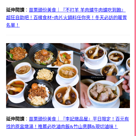
延伸閱讀
：
苗栗頭份美食｜『不打羊 羊肉爐牛肉爐吃到飽』
超狂自助吧！百樣食材+肉片火鍋料任你夾！冬天必訪的暖胃
名單！
延伸閱讀
：
苗栗頭份美食｜『李記燉品屋』平日限定！百元有
找的原盅燉湯！推薦必吃滷肉飯&竹山意麵&現切滷味！