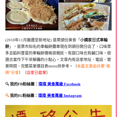
(2018年11月搬遷至新地址) 苗栗頭份美食「
小嫻家日式車輪
餅
」，苗栗市知名的車輪餅攤車現在到頭份開分店了，口味眾
多且餡料豐富的車輪餅價格很親民，有甜口味也有鹹口味，很
適合當作下午茶解饞的小點心。文章內有店家地址、電話、營
業時間、完整菜單價目表menu供參考。（
本篇文章由共筆”高
興”分享
）（
店家已歇業
）
🔍 我的FB粉絲團：
瑋瑋 美食萬歲 Facebook
🔍
我的IG粉絲團：
瑋瑋 美食萬歲 Instagram