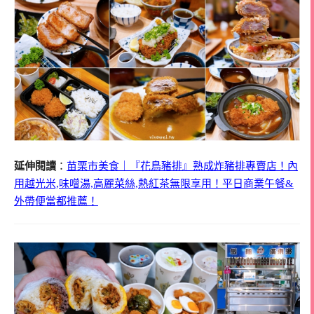
延伸閱讀
：
苗栗市美食｜『花鳥豬排』熟成炸豬排專賣店！內
用越光米,味噌湯,高麗菜絲,熱紅茶無限享用！平日商業午餐&
外帶便當都推薦！