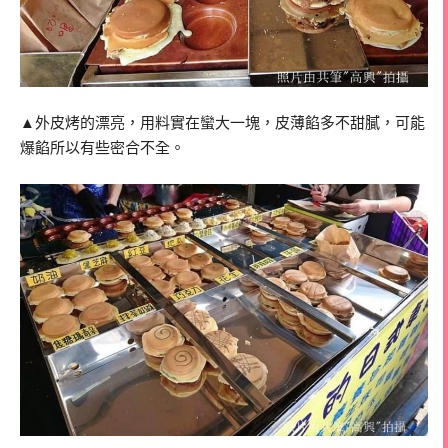
▲外皮烤的漂亮，用料實在蠻大一塊，皮薄餡多不甜膩，可能
爆餡所以有些密合不全。