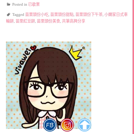
Posted in
已歇業
Tagged
苗栗頭份小吃
,
苗栗頭份甜點
,
苗栗頭份下午茶
,
小嫻家日式車
輪餅
,
苗栗紅豆餅
,
苗栗頭份美食
,
共筆高興分享