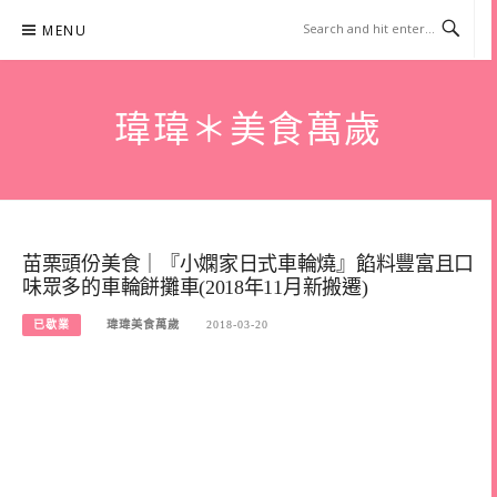
Skip
MENU
to
content
瑋瑋＊美食萬歲
苗栗頭份美食｜『小嫻家日式車輪燒』餡料豐富且口
味眾多的車輪餅攤車(2018年11月新搬遷)
已歇業
瑋瑋美食萬歲
2018-03-20