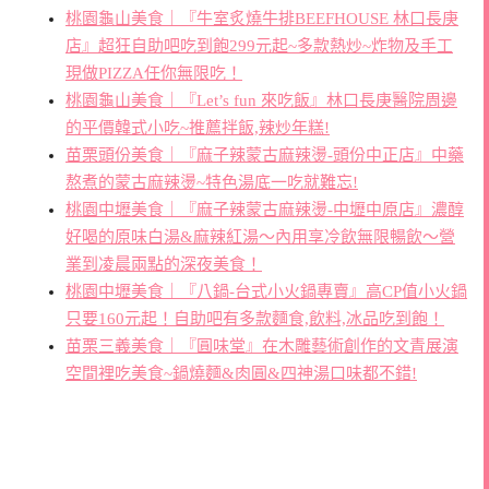
桃園龜山美食｜『牛室炙燒牛排BEEFHOUSE 林口長庚
店』超狂自助吧吃到飽299元起~多款熱炒~炸物及手工
現做PIZZA任你無限吃！
桃園龜山美食｜『Let’s fun 來吃飯』林口長庚醫院周邊
的平價韓式小吃~推薦拌飯,辣炒年糕!
苗栗頭份美食｜『麻子辣蒙古麻辣燙-頭份中正店』中藥
熬煮的蒙古麻辣燙~特色湯底一吃就難忘!
桃園中壢美食｜『麻子辣蒙古麻辣燙-中壢中原店』濃醇
好喝的原味白湯&麻辣紅湯～內用享冷飲無限暢飲～營
業到凌晨兩點的深夜美食！
桃園中壢美食｜『八鍋-台式小火鍋專賣』高CP值小火鍋
只要160元起！自助吧有多款麵食,飲料,冰品吃到飽！
苗栗三義美食｜『圓味堂』在木雕藝術創作的文青展演
空間裡吃美食~鍋燒麵&肉圓&四神湯口味都不錯!