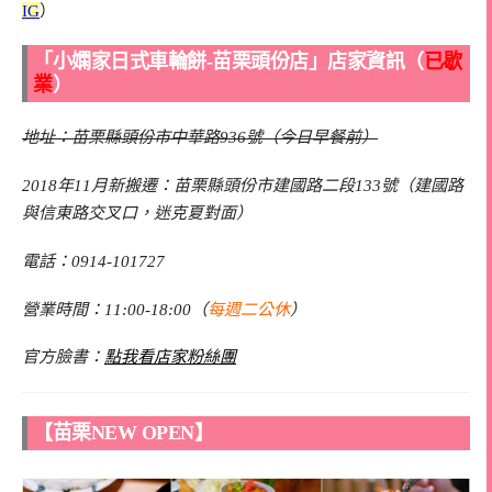
IG
）
「小嫻家日式車輪餅-苗栗頭份店」店家資訊（
已歇
業
）
地址：苗栗縣頭份市中華路936號（今日早餐前）
2018年11月新搬遷：苗栗縣頭份市建國路二段133號（建國路
與信東路交叉口，迷克夏對面）
電話：0914-101727
營業時間：11:00-18:00（
每週二公休
）
官方臉書：
點我看店家粉絲團
【苗栗NEW OPEN】