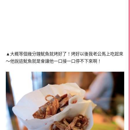
▲大概等個幾分鐘魷魚就烤好了！烤好以後我老公馬上吃起來
～他說這魷魚就是會讓他一口接一口停不下來啊！