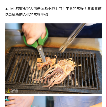
▲小小的攤販客人卻是源源不絕上門！生意非常好！看來喜歡
吃乾魷魚的人也非常多呢🥰