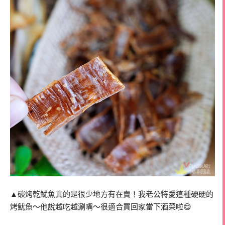
▲碳烤乾魷魚真的是很少地方有在賣！我老公特愛這種硬硬的
烤魷魚～他說越吃越涮嘴～很適合買回家當下酒菜啦😋