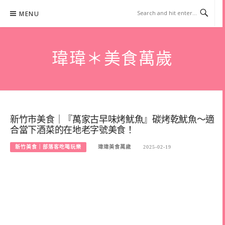
Skip
MENU
to
content
瑋瑋＊美食萬歲
新竹市美食｜『萬家古早味烤魷魚』碳烤乾魷魚～適
合當下酒菜的在地老字號美食！
新竹美食｜部落客吃喝玩樂
瑋瑋美食萬歲
2025-02-19