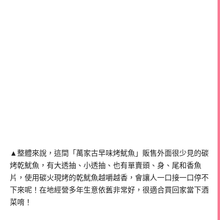
▲整體來說，這間「萬家古早味烤魷魚」販售外面很少見的碳
烤乾魷魚，有大透抽、小透抽、也有單賣頭、身、尾和香魚
片，使用碳火現烤的乾魷魚越嚼越香，會讓人一口接一口停不
下來呢！在地經營多年生意依舊非常好，很適合買回家當下酒
菜唷！