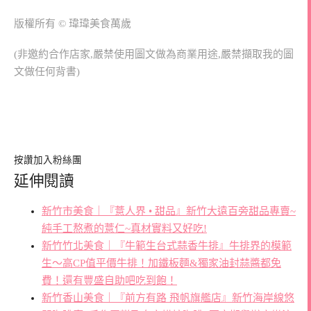
版權所有 © 瑋瑋美食萬歲
(非邀約合作店家,嚴禁使用圖文做為商業用途,嚴禁擷取我的圖
文做任何背書)
按讚加入粉絲團
延伸閱讀
新竹市美食｜『薏人界 • 甜品』新竹大遠百旁甜品專賣~
純手工熬煮的薏仁~真材實料又好吃!
新竹竹北美食｜『牛範生台式蒜香牛排』牛排界的模範
生～高CP值平價牛排！加鐵板麵&獨家油封蒜醬都免
費！還有豐盛自助吧吃到飽！
新竹香山美食｜『前方有路 飛帆旗艦店』新竹海岸線悠