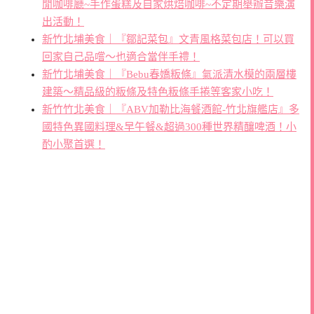
閒咖啡廳~手作蛋糕及自家烘焙咖啡~不定期舉辦音樂演
出活動！
新竹北埔美食｜『鄒記菜包』文青風格菜包店！可以買
回家自己品嚐～也適合當伴手禮！
新竹北埔美食｜『Bebu春嬌粄條』氣派清水模的兩層樓
建築～精品級的粄條及特色粄條手捲等客家小吃！
新竹竹北美食｜『ABV加勒比海餐酒館-竹北旗艦店』多
國特色異國料理&早午餐&超過300種世界精釀啤酒！小
酌小聚首選！