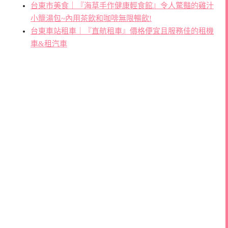
台東市美食｜『海草手作健康輕食館』令人驚豔的雞汁
小籠湯包~內用茶飲和咖啡無限暢飲!
台東車站租車｜『直航租車』價格便宜且服務佳的租機
車&租汽車