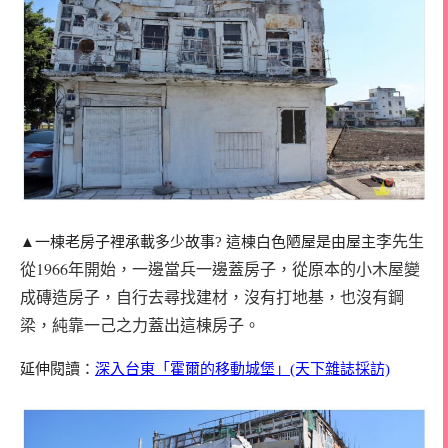
李先生
▲一棟老房子裡承載多少故事? 這棟白色陋屋是由屋主
從1966年開始，一邊當兵一邊蓋房子，從原本的小木屋變
成磚造房子，自行
去尋找建材，沒有打地基，也沒有鋼
梁，純靠一己之力蓋出這棟房子。
延伸閱讀：
深入台東「霍爾的移動城堡」(天下雜誌採訪)