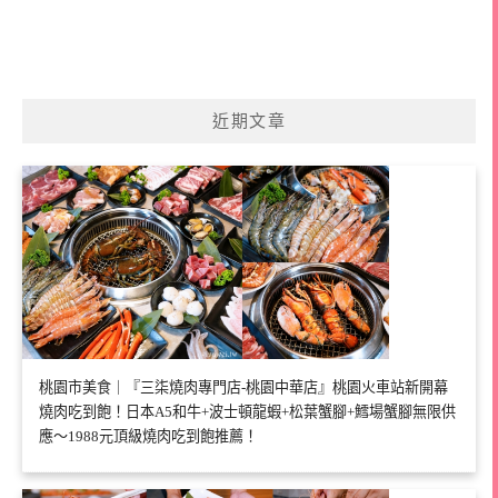
近期文章
桃園市美食｜『三柒燒肉專門店-桃園中華店』桃園火車站新開幕
燒肉吃到飽！日本A5和牛+波士頓龍蝦+松葉蟹腳+鱈場蟹腳無限供
應～1988元頂級燒肉吃到飽推薦！