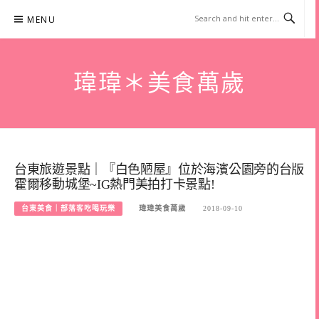
Skip
MENU
to
content
瑋瑋＊美食萬歲
台東旅遊景點｜『白色陋屋』位於海濱公園旁的台版
霍爾移動城堡~IG熱門美拍打卡景點!
台東美食｜部落客吃喝玩樂
瑋瑋美食萬歲
2018-09-10