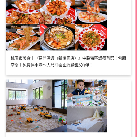
桃園市美食｜『易鼎活蝦（新桃園店）』中路特區聚餐首選！包廂
空間＋免費停車場～大尺寸泰國蝦鮮甜又Q彈！