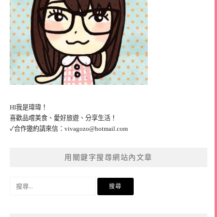
HI我是瑋瑋！
喜歡品嚐美食、愛好旅遊、分享生活！
✓合作邀約請來信：
vivagozo@hotmail.com
用關鍵字搜尋網站內文章
搜
尋
關
鍵