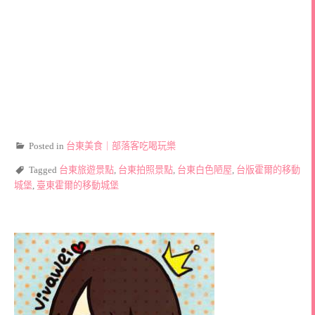
Posted in
台東美食｜部落客吃喝玩樂
Tagged
台東旅遊景點
,
台東拍照景點
,
台東白色陋屋
,
台版霍爾的移動
城堡
,
臺東霍爾的移動城堡