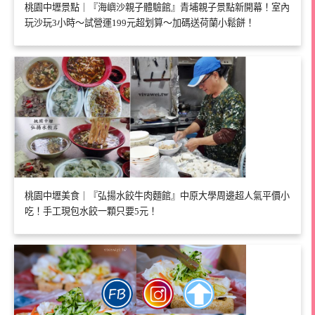
桃園中壢景點｜『海嶼沙親子體驗館』青埔親子景點新開幕！室內
玩沙玩3小時～試營運199元超划算～加碼送荷蘭小鬆餅！
桃園中壢美食｜『弘揚水餃牛肉麵館』中原大學周邊超人氣平價小
吃！手工現包水餃一顆只要5元！