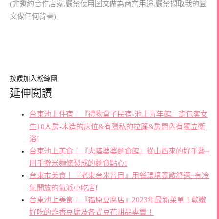
(非邀約合作店家,嚴禁使用圖文做為商業用途,嚴禁擷取我的圖
文做任何背書)
按讚加入粉絲團
延伸閱讀
台東池上住宿｜『禮物盒子民宿-池上青年館』背包客女
生10人房-木造的床位&有隱私的拉簾&房間內有獨立衛
浴!
台東池上美食｜『大陸婆婆麵食館』從山西來的好手藝~
用手擀米麵條製成的麵食點心!
台東市美食｜『老東台米苔目』用餐環境寬敞舒適~有冷
氣開放的氣派小吃店!
台東池上美食｜『福原豆腐店』2023年最新菜單！軟嫩
好吃的炸香豆腐及各式豆花甜品專賣！