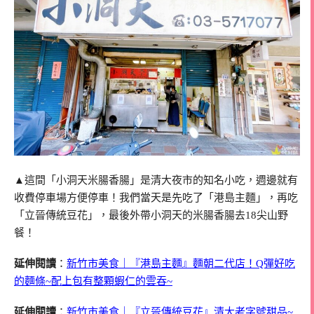
▲這間「小洞天米腸香腸」是清大夜市的知名小吃，週邊就有
收費停車場方便停車！我們當天是先吃了「港島主麵」，再吃
「立晉傳統豆花」，最後外帶小洞天的米腸香腸去18尖山野
餐！
延伸閱讀
：
新竹市美食｜『港島主麵』麵朝二代店！Q彈好吃
的麵條~配上包有整顆蝦仁的雲吞~
延伸閱讀
：
新竹市美食｜『立晉傳統豆花』清大老字號甜品~