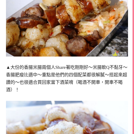
▲大份的香腸米腸兩個人Share著吃剛剛好～米腸軟Q不黏牙～
香腸肥瘦比適中～重點是他們的四個配菜都很解膩～搭起來超
讚的～也很適合買回家當下酒菜唷（喝酒不開車，開車不喝
酒）！