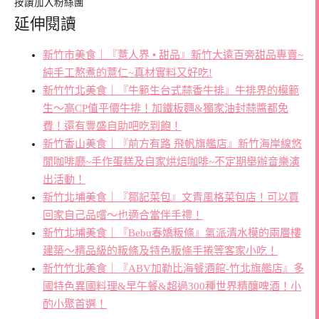
按讚加入粉絲團
延伸閱讀
新竹市美食｜『薏人界 • 甜品』新竹大遠百旁甜品專賣~
純手工熬煮的薏仁~真材實料又好吃!
新竹竹北美食｜『牛範生台式蒜香牛排』牛排界的模範
生～高CP值平價牛排！加鐵板麵&獨家油封蒜醬都免
費！還有豐盛自助吧吃到飽！
新竹香山美食｜『前方有路 飛帆旗艦店』新竹海岸線悠
閒咖啡廳~手作蛋糕及自家烘焙咖啡~不定期舉辦音樂演
出活動！
新竹北埔美食｜『鄒記菜包』文青風格菜包店！可以買
回家自己品嚐～也適合當伴手禮！
新竹北埔美食｜『Bebu春嬌粄條』氣派清水模的兩層樓
建築～精品級的粄條及特色粄條手捲等客家小吃！
新竹竹北美食｜『ABV加勒比海餐酒館-竹北旗艦店』多
國特色異國料理&早午餐&超過300種世界精釀啤酒！小
酌小聚首選！