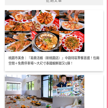
近期文章
桃園市美食｜『易鼎活蝦（新桃園店）』中路特區聚餐首選！包廂
空間＋免費停車場～大尺寸泰國蝦鮮甜又Q彈！