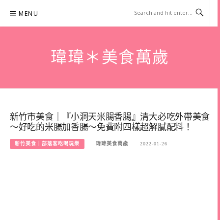
Skip
MENU
to
content
瑋瑋＊美食萬歲
新竹市美食｜『小洞天米腸香腸』清大必吃外帶美食
～好吃的米腸加香腸～免費附四樣超解膩配料！
新竹美食｜部落客吃喝玩樂
瑋瑋美食萬歲
2022-01-26