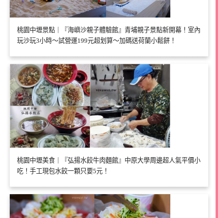
桃園中壢景點｜『海嶼沙親子體驗館』青埔親子景點新開幕！室內
玩沙玩3小時～試營運199元超划算～加碼送荷蘭小鬆餅！
桃園中壢美食｜『弘揚水餃牛肉麵館』中原大學周邊超人氣平價小
吃！手工現包水餃一顆只要5元！