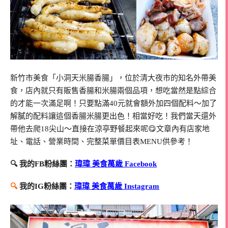
新竹市美食「小洞天米腸香腸」，位於清大夜市的知名外帶美
食，店內就只有販售香腸和米腸兩個品項，想吃當然是點綜合
的才能一次滿足啊！只要點滿40元就會額外加四個配料～加了
解膩的配料讓這個香腸米腸更出色！相當好吃！我們當天還外
帶他去爬18尖山～直接在涼亭野餐起來呢😋文章內有店家地
址、電話、營業時間、完整菜單價目表MENU供參考！
🔍 我的FB粉絲團：
瑋瑋 美食萬歲 Facebook
🔍
我的IG粉絲團：
瑋瑋 美食萬歲 Instagram