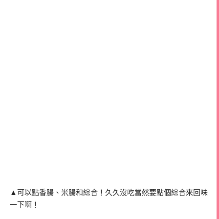
▲可以點香腸、米腸和綜合！久久沒吃當然要點個綜合來回味
一下啊！