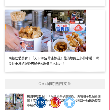
南投仁愛美食｜『天下極品 炸杏鮑菇』往清境路上必停小攤！附
設停車場的現炸杏鮑菇&現煮黑木耳汁！
GA4即時熱門文章
桃園中壢景點｜『海嶼沙親子體驗館』青埔親子景點新開
幕！室內玩沙玩3小時～試營運199元超划算～加碼送荷蘭
小鬆餅！(線上：17)