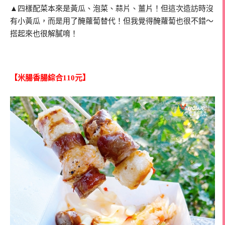
▲四樣配菜本來是黃瓜、泡菜、蒜片、薑片！但這次造訪時沒
有小黃瓜，而是用了醃蘿蔔替代！但我覺得醃蘿蔔也很不錯～
搭起來也很解膩唷！
【米腸香腸綜合110元】