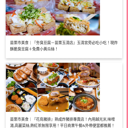
苗栗市美食｜『夯臭豆腐－苗栗玉清店』玉清宮旁必吃小吃！現炸
酥脆臭豆腐＋免費小黃瓜絲！
苗栗市美食｜『花鳥豬排』熟成炸豬排專賣店！內用越光米,味噌
湯,高麗菜絲,熱紅茶無限享用！平日商業午餐&外帶便當都推薦！