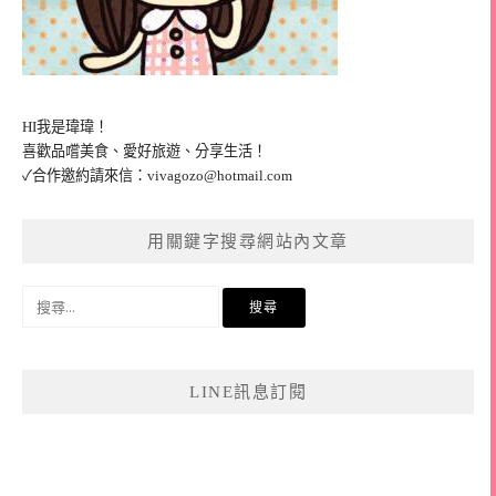
HI我是瑋瑋！
喜歡品嚐美食、愛好旅遊、分享生活！
✓合作邀約請來信：
vivagozo@hotmail.com
用關鍵字搜尋網站內文章
搜
尋
關
鍵
LINE訊息訂閱
字: