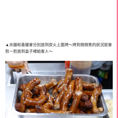
▲米腸和香腸會分別放到炭火上面烤～烤到微微焦的狀況就會
剪一剪放到盒子裡給客人～