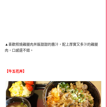
▲喜歡照燒雞腿肉丼飯甜甜的醬汁，配上厚實又多汁的雞腿
肉，口感還不錯。
【牛五花丼】