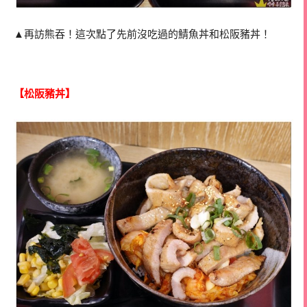
▲再訪熊吞！這次點了先前沒吃過的鯖魚丼和松阪豬丼！
【松阪豬丼】