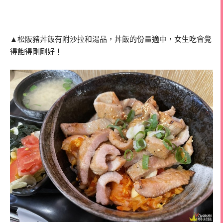
▲松阪豬丼飯有附沙拉和湯品，丼飯的份量適中，女生吃會覺
得飽得剛剛好！