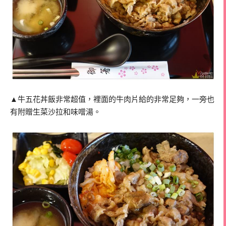
▲牛五花丼飯非常超值，裡面的牛肉片給的非常足夠，一旁也
有附贈生菜沙拉和味噌湯。