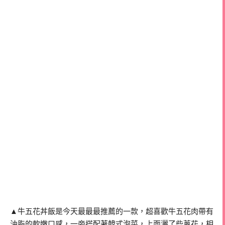
▲牛五花丼飯是今天最最最推薦的一款，超喜歡牛五花肉帶有
油脂的軟嫩口感，一旁搭配著韓式泡菜，上面灑了些蔥花，相