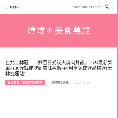
Skip
MENU
to
content
瑋瑋＊美食萬歲
台北士林區｜『熊吞日式炭火燒肉丼飯』2024最新菜
單~130元就能吃到美味丼飯~內用享免費飲品暢飲(士
林捷運站)
台北美食｜部落客吃喝玩樂
瑋瑋美食萬歲
2024-12-08