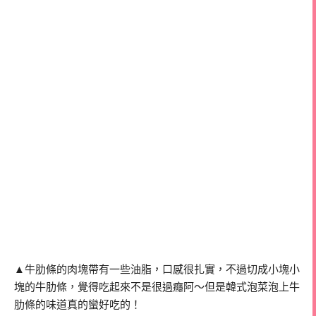
▲牛肋條的肉塊帶有一些油脂，口感很扎實，不過切成小塊小
塊的牛肋條，覺得吃起來不是很過癮阿～但是韓式泡菜泡上牛
肋條的味道真的蠻好吃的！