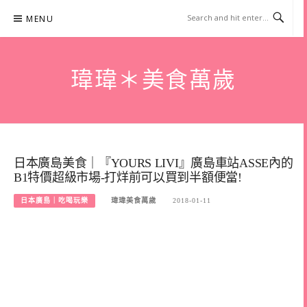
Skip
MENU
to
content
瑋瑋＊美食萬歲
日本廣島美食｜『YOURS LIVI』廣島車站ASSE內的
B1特價超級市場-打烊前可以買到半額便當!
日本廣島｜吃喝玩樂
瑋瑋美食萬歲
2018-01-11