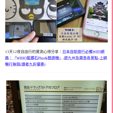
13天12夜自由行的實測心得分享：
日本自助旅行必備WIFI網
路｜『WIHO藍鑽石Plus&酷遊機』-遊九州及廣島各景點-上網
暢行無阻(讀者九折優惠)