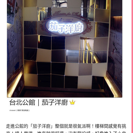
走進公館的「茄子洋廚」整個就是很氣派啊！樓梯間感覺有挑