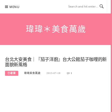
Skip
MENU
to
content
瑋瑋＊美食萬歲
台北大安美食｜『茄子洋廚』台大公館茄子咖哩的新
面貌新風格
已歇業
瑋瑋美食萬歲
2013-07-18
1