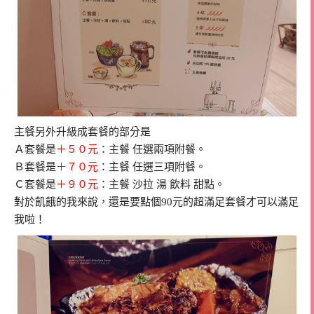
主餐另外升級成套餐的部分是
Ａ套餐是
＋５０元
：主餐 任選兩項附餐。
Ｂ套餐是
＋７０元
：主餐 任選三項附餐。
Ｃ套餐是
＋９０元
：主餐 沙拉 湯 飲料 甜點。
對於飢餓的我來說，還是要點個90元的超滿足套餐才可以滿足
我啦！