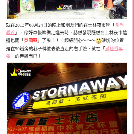
就在2013年08月24日的晚上和朋友們約在士林夜市吃「
食尚
曼谷
」，停好車後準備走進去時，赫然發現既然在士林夜市這
邊也開「
英國藍
」了啦！！！超級開心～～～
確切的位置
是在50嵐旁的巷子轉進去後直走的右手邊，就在「
滿佳香早
餐
」的旁邊而已！