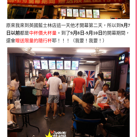
原來我來到英國藍士林店這一天他才開幕第二天，所以到
9月7
日以前
都是
中杯價大杯量
。到了
9月8日-9月10日
的開幕期間，
還會
贈送限量的隨行杯
耶！！！（我要！我要！）