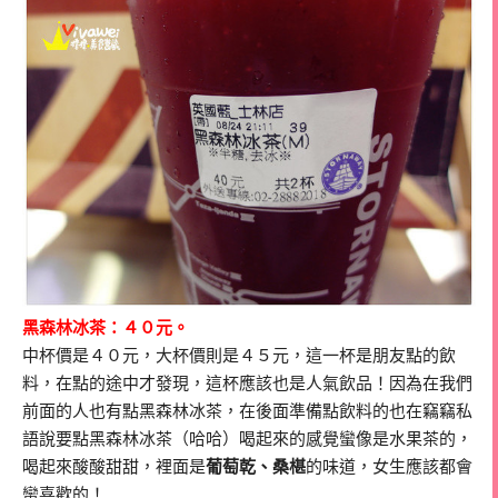
黑森林冰茶：４０元。
中杯價是４０元，大杯價則是４５元，這一杯是朋友點的飲
料，在點的途中才發現，這杯應該也是人氣飲品！因為在我們
前面的人也有點黑森林冰茶，在後面準備點飲料的也在竊竊私
語說要點黑森林冰茶（哈哈）喝起來的感覺蠻像是水果茶的，
喝起來酸酸甜甜，裡面是
葡萄乾、桑椹
的味道，女生應該都會
蠻喜歡的！