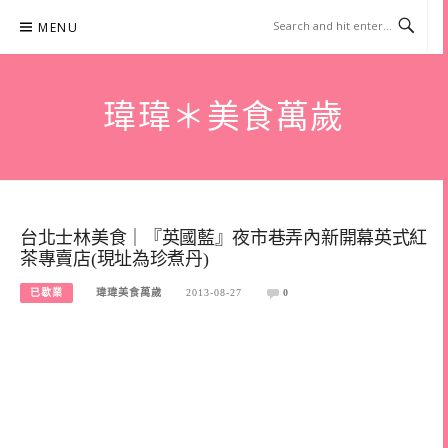
Skip
MENU
to
content
瑋瑋＊美食萬歲
台北士林美食｜『英國藍』夜市巷弄內新開幕英式紅
茶專賣店(現址為珍煮丹)
已歇業
瑋瑋美食萬歲
2013-08-27
0