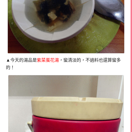
▲今天的湯品是
紫菜蛋花湯
，蠻清淡的，不過料也還算蠻多
的！