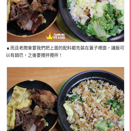
▲而且老闆會要我們把上面的配料都先裝在蓋子裡面，讓飯可
以有鍋巴，之後要攪拌攪拌！