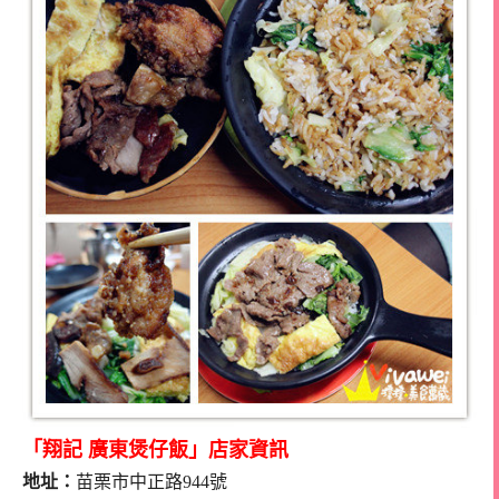
「翔記 廣東煲仔飯」店家資訊
地址：
苗栗市中正路944號