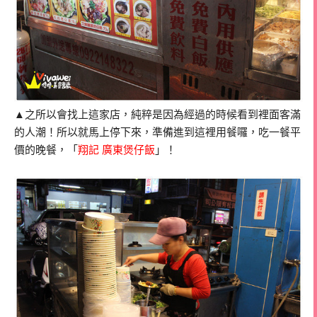
▲之所以會找上這家店，純粹是因為經過的時候看到裡面客滿
的人潮！所以就馬上停下來，準備進到這裡用餐囉，吃一餐平
價的晚餐，「
翔記 廣東煲仔飯
」！