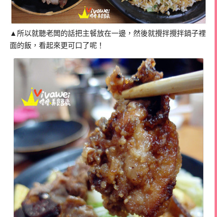
▲所以就聽老闆的話把主餐放在一邊，然後就攪拌攪拌鍋子裡
面的飯，看起來更可口了呢！