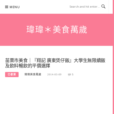
Skip
MENU
to
content
瑋瑋＊美食萬歲
苗栗市美食｜『翔記 廣東煲仔飯』大學生無限續飯
及飲料暢飲的平價選擇
已歇業
瑋瑋美食萬歲
2014-03-09
5