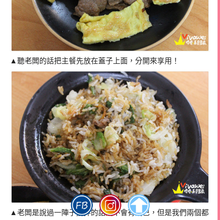
▲聽老闆的話把主餐先放在蓋子上面，分開來享用！
▲老闆是說過一陣子攪拌的話底不會有鍋巴，但是我們兩個都