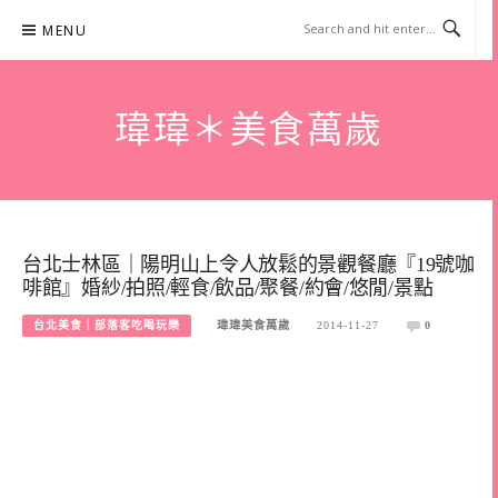
Skip
MENU
to
content
瑋瑋＊美食萬歲
台北士林區｜陽明山上令人放鬆的景觀餐廳『19號咖
啡館』婚紗/拍照/輕食/飲品/聚餐/約會/悠閒/景點
台北美食｜部落客吃喝玩樂
瑋瑋美食萬歲
2014-11-27
0