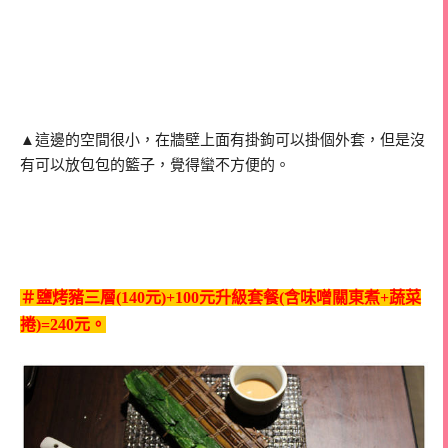
▲這邊的空間很小，在牆壁上面有掛鉤可以掛個外套，但是沒
有可以放包包的籃子，覺得蠻不方便的。
＃鹽烤豬三層(140元)+100元升級套餐(含味噌關東煮+蔬菜
捲)=240元。