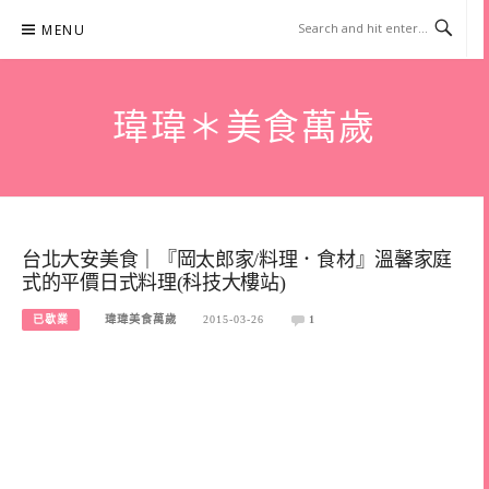
Skip
MENU
to
content
瑋瑋＊美食萬歲
台北大安美食｜『岡太郎家/料理．食材』溫馨家庭
式的平價日式料理(科技大樓站)
已歇業
瑋瑋美食萬歲
2015-03-26
1