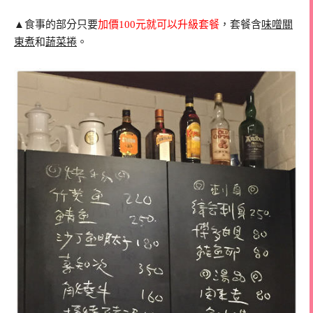
▲食事的部分只要
加價100元就可以升級套餐
，套餐含
味噌關
東煮
和
蔬菜捲
。