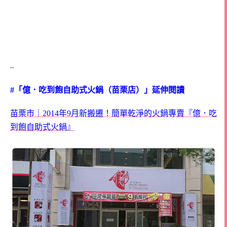
–
#「億．吃到飽自助式火鍋（苗栗店）」延伸閱讀
苗栗市｜2014年9月新搬遷！簡單乾淨的火鍋專賣『億．吃
到飽自助式火鍋』