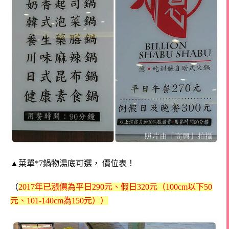
▲
菜單*7鍋物湯底可選， 價位表！
（
2017年已漲價為平日290元、假日320元（100cm以下50
元、101-140cm為150元））