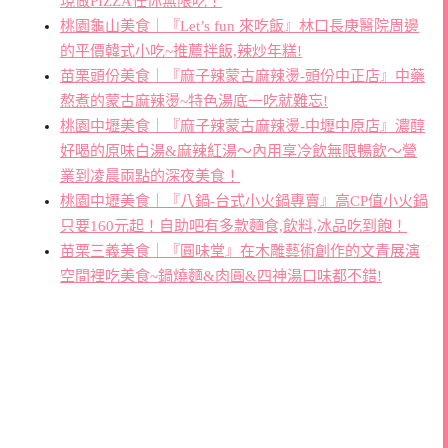
現做PIZZA任你無限吃！
桃園龜山美食｜『Let’s fun 來吃飯』林口長庚醫院周邊
的平價韓式小吃~推薦拌飯,辣炒年糕!
苗栗頭份美食｜『麻子辣蒙古麻辣燙-頭份中正店』中藥
熬煮的蒙古麻辣燙~特色湯底一吃就難忘!
桃園中壢美食｜『麻子辣蒙古麻辣燙-中壢中原店』濃醇
好喝的原味白湯&麻辣紅湯～內用享冷飲無限暢飲～營
業到凌晨兩點的深夜美食！
桃園中壢美食｜『八鍋-台式小火鍋專賣』高CP值小火鍋
只要160元起！自助吧有多款麵食,飲料,冰品吃到飽！
苗栗三義美食｜『圓味堂』在木雕藝術創作的文青展演
空間裡吃美食~鍋燒麵&肉圓&四神湯口味都不錯!