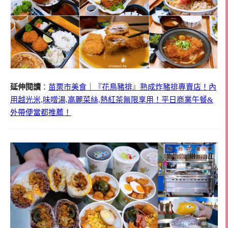
延伸閱讀
：
苗栗市美食｜『花鳥豬排』熟成炸豬排專賣店！內
用越光米,味噌湯,高麗菜絲,熱紅茶無限享用！平日商業午餐&
外帶便當都推薦！