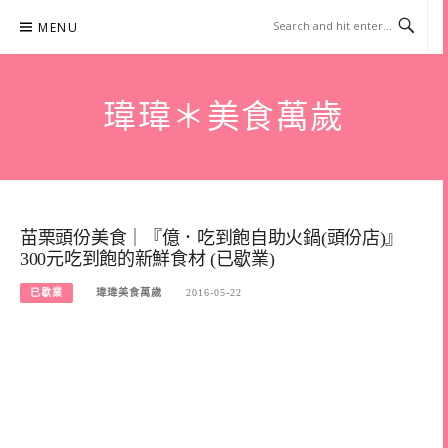
Skip
MENU
to
content
瑋瑋＊美食萬歲
苗栗頭份美食｜『億．吃到飽自助火鍋(頭份店)』
300元吃到飽的新鮮食材 (已歇業)
已歇業
瑋瑋美食萬歲
2016-05-22