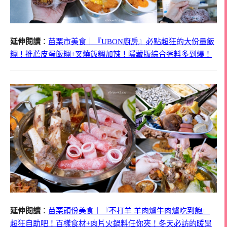
延伸閱讀
：
苗栗市美食｜『UBON廚房』必點超狂的大份量飯
糰！推薦皮蛋飯糰+叉燒飯糰加辣！隱藏版綜合粥料多到爆！
延伸閱讀
：
苗栗頭份美食｜『不打羊 羊肉爐牛肉爐吃到飽』
超狂自助吧！百樣食材+肉片火鍋料任你夾！冬天必訪的暖胃