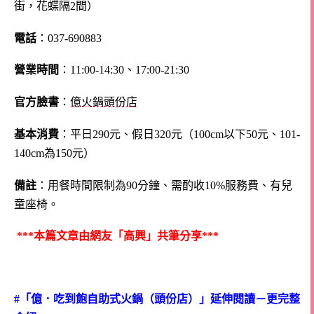
街，花蝶隔2間）
電話
：037-690883
營業時間
：11:00-14:30、17:00-21:30
官方臉書
：
億火鍋頭份店
基本消費
：平日290元、假日320元
（100cm以下50元、101-
140cm為150元）
備註
：用餐時間限制為90分鐘、需酌收10%服務費、有兒
童座椅。
***本篇文章由網友「高興」共筆分享***
#「億．吃到飽自助式火鍋（頭份店）」延伸閱讀－更完整