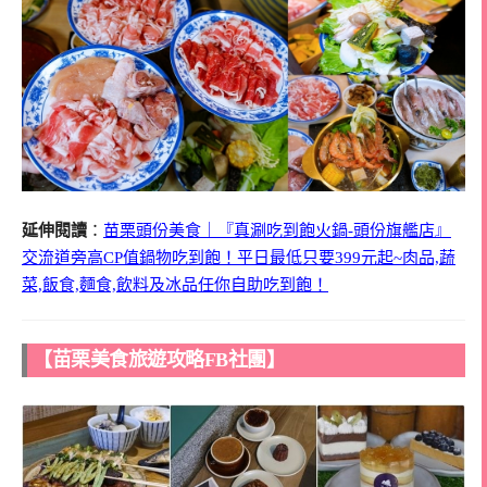
延伸閱讀
：
苗栗頭份美食｜『真涮吃到飽火鍋-頭份旗艦店』
交流道旁高CP值鍋物吃到飽！平日最低只要399元起~肉品,蔬
菜,飯食,麵食,飲料及冰品任你自助吃到飽！
【苗栗美食旅遊攻略FB社團】