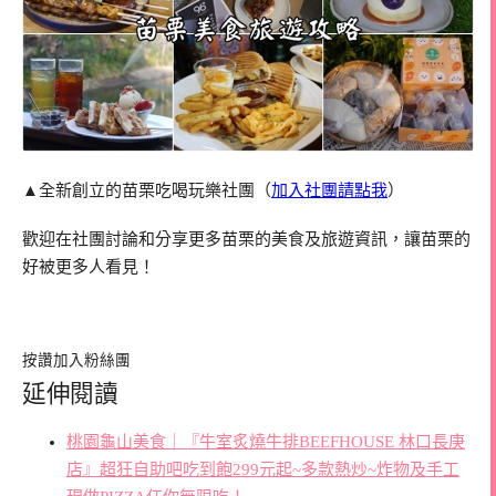
▲全新創立的苗栗吃喝玩樂社團（
加入社團請點我
）
歡迎在社團討論和分享更多苗栗的美食及旅遊資訊，讓苗栗的
好被更多人看見！
按讚加入粉絲團
延伸閱讀
桃園龜山美食｜『牛室炙燒牛排BEEFHOUSE 林口長庚
店』超狂自助吧吃到飽299元起~多款熱炒~炸物及手工