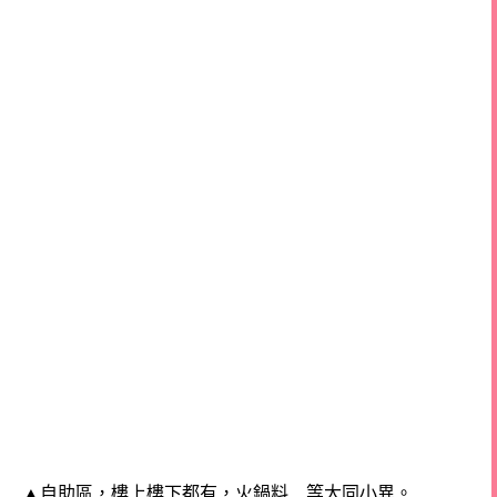
▲
自助區，樓上樓下都有，火鍋料…等大同小異。