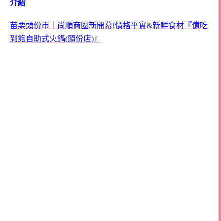
介紹
苗栗頭份市｜尚順商圈新開幕!價格平實&新鮮食材『億吃
到飽自助式火鍋(頭份店)』