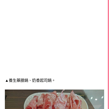
▲
養生藥膳鍋、奶香起司鍋。