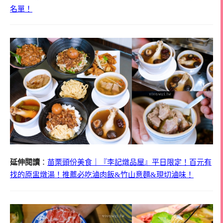
名單！
延伸閱讀
：
苗栗頭份美食｜『李記燉品屋』平日限定！百元有
找的原盅燉湯！推薦必吃滷肉飯&竹山意麵&現切滷味！