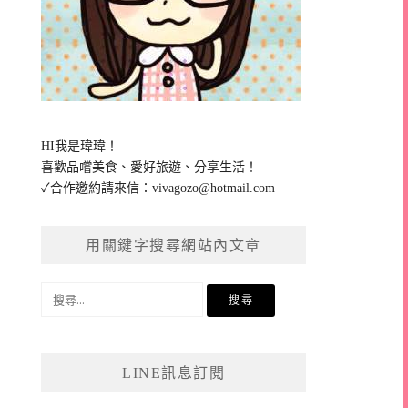
HI我是瑋瑋！
喜歡品嚐美食、愛好旅遊、分享生活！
✓合作邀約請來信：
vivagozo@hotmail.com
用關鍵字搜尋網站內文章
搜
尋
關
鍵
LINE訊息訂閱
字: