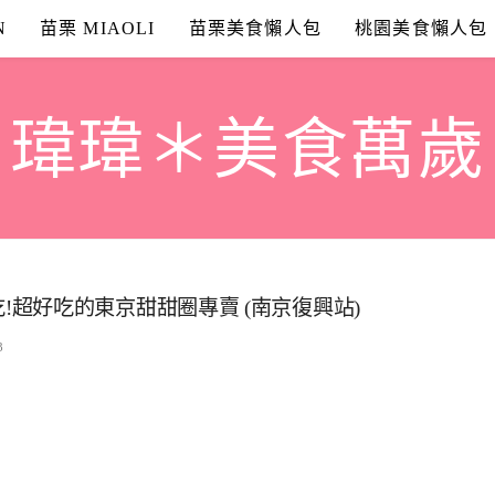
N
苗栗 MIAOLI
苗栗美食懶人包
桃園美食懶人包
瑋瑋＊美食萬歲
推薦必吃!超好吃的東京甜甜圈專賣 (南京復興站)
3