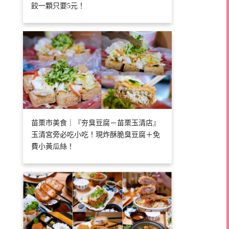
餃一顆只要5元！
苗栗市美食｜『夯臭豆腐－苗栗玉清店』
玉清宮旁必吃小吃！現炸酥脆臭豆腐＋免
費小黃瓜絲！