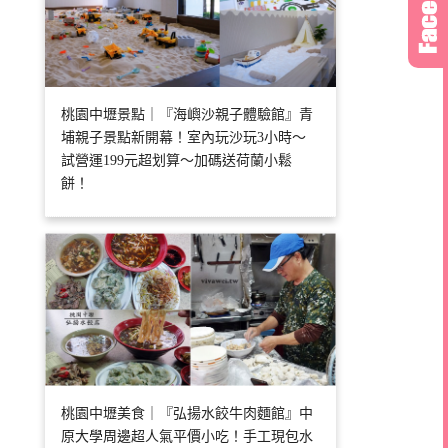
桃園中壢景點｜『海嶼沙親子體驗館』青
埔親子景點新開幕！室內玩沙玩3小時～
試營運199元超划算～加碼送荷蘭小鬆
餅！
桃園中壢美食｜『弘揚水餃牛肉麵館』中
原大學周邊超人氣平價小吃！手工現包水