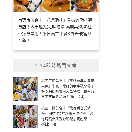
苗栗市美食｜『花鳥豬排』熟成炸豬排專
賣店！內用越光米,味噌湯,高麗菜絲,熱紅
茶無限享用！平日商業午餐&外帶便當都
推薦！
GA4即時熱門文章
桃園平鎮美食｜『黃媽媽早點客家
菜包』生意非常好的老字號早餐！
好吃的傳統菜包及草仔粿！還有超
多中式早餐品項！(線上：4)
桃園平鎮美食｜『鼎泰香台式烤
鴨』回訪N次的烤鴨三吃推薦！必
吃烤鴨夾餅及炒鴨架加高麗菜！
(線上：4)