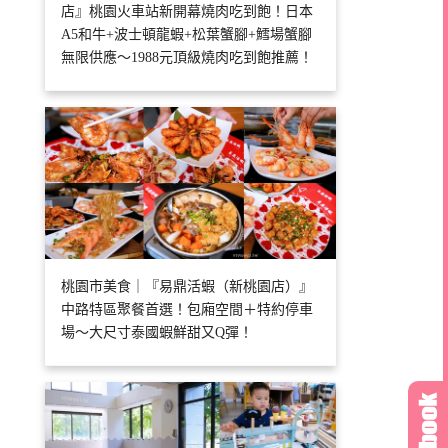
店』桃園火車站新開幕燒肉吃到飽！日本
A5和牛+波士頓龍蝦+松葉蟹腳+鱈場蟹腳
無限供應～1988元頂級燒肉吃到飽推薦！
桃園市美食｜『易鼎活蝦（新桃園店）』
中路特區聚餐首選！包廂空間＋特約停車
場～大尺寸泰國蝦鮮甜又Q彈！