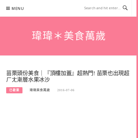
Skip
MENU
to
content
瑋瑋＊美食萬歲
苗栗頭份美食｜『頂樓加蓋』超熱門! 苗栗也出現超
ㄏㄤ漸層水果冰沙
已歇業
瑋瑋美食萬歲
2016-07-06