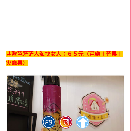
＃歐芭茫茫人海找女人：６５元（芭樂＋芒果＋
火龍果）