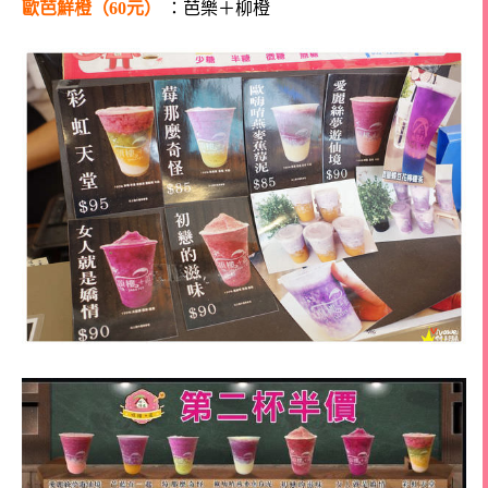
歐芭鮮橙（60元）
：芭樂＋柳橙