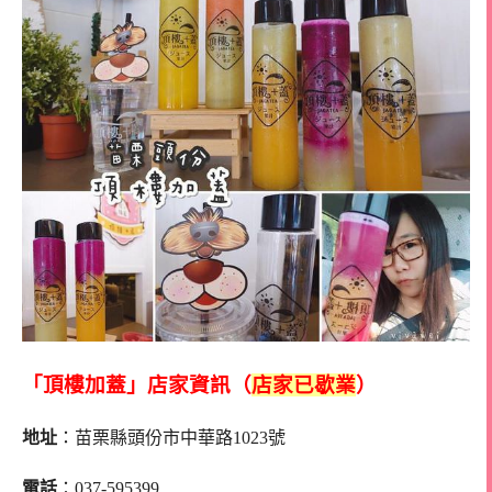
「頂樓加蓋」店家資訊（
店家已歇業
）
地址
：苗栗縣頭份市中華路1023號
電話
：037-595399