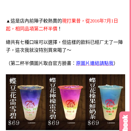
▲這是店內前陣子較熱賣的
現打果昔，從2016年7月1日
起，相同品項第二杯半價
！
總共有七種口味可以選擇，但這樣的飲料已經ㄏㄤ了一陣
子，這次我就沒特別買來喝了～
（第二杯半價圖片取自官方臉書：
原圖片連結請點我
）