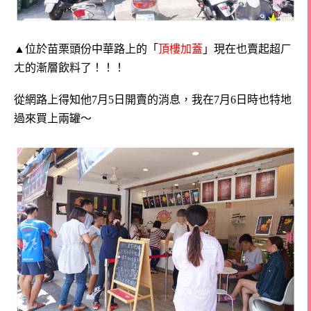
▲位於苗栗頭份中華路上的「
頂樓加蓋
」現在也賣起超ㄏ
ㄤ的漸層飲料了！！！
從網路上得知他7月5日開賣的消息，我在7月6日時也特地
過來買上兩罐～