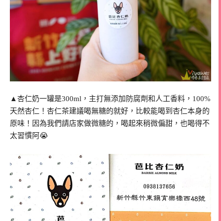
▲杏仁奶一罐是300ml，主打無添加防腐劑和人工香料，100%
天然杏仁！杏仁茶建議喝無糖的就好，比較能喝到杏仁本身的
原味！因為我們請店家做微糖的，喝起來稍微偏甜，也喝得不
太習慣阿😭