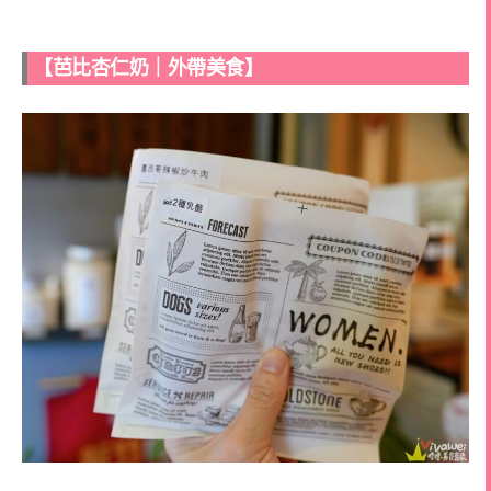
【芭比杏仁奶｜外帶美食】