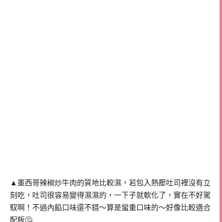
▲墨西哥辣椒炒牛肉的質地比較濕，若包入熱壓吐司裡沒有立
刻吃，吐司很容易變得濕濕的，一下子就軟化了，實在不好駕
馭啊！不過內餡口味還不錯～算是蠻重口味的～好像比較適合
配飯🤔