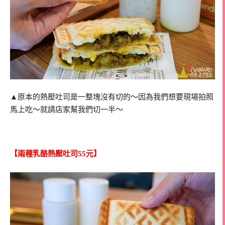
▲原本的熱壓吐司是一整塊沒有切的～因為我們想要現場拍照
馬上吃～就請店家幫我們切一半～
【兩種乳酪熱壓吐司55元】