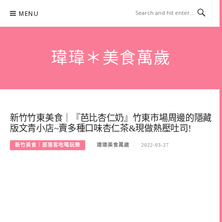
Skip
MENU
to
content
瑋瑋＊美食萬歲
新竹竹東美食｜『芭比杏仁奶』竹東市場周邊的隱藏
版文青小店~賣多種口味杏仁茶&現做熱壓吐司!
新竹美食｜部落客吃喝玩樂
瑋瑋美食萬歲
2022-03-27