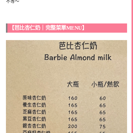
不等～
【芭比杏仁奶｜完整菜單MENU】