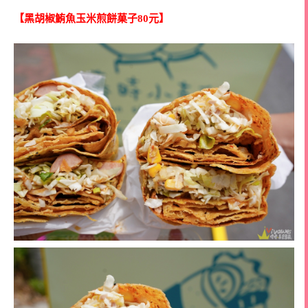
【黑胡椒鮪魚玉米煎餅菓子80元】