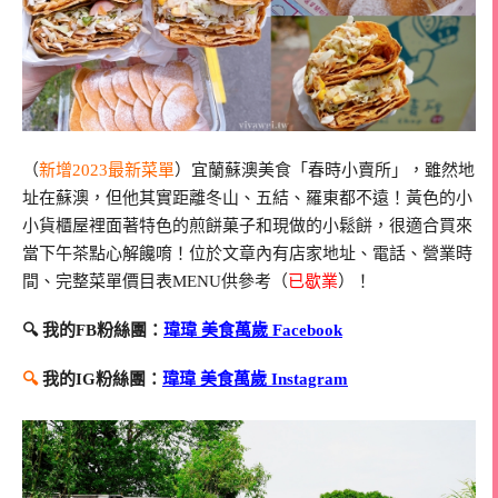
（
新增2023最新菜單
）宜蘭蘇澳美食「春時小賣所」，雖然地
址在蘇澳，但他其實距離冬山、五結、羅東都不遠！黃色的小
小貨櫃屋裡面著特色的煎餅菓子和現做的小鬆餅，很適合買來
當下午茶點心解饞唷！位於文章內有店家地址、電話、營業時
間、完整菜單價目表MENU供參考（
已歇業
）！
🔍 我的FB粉絲團：
瑋瑋 美食萬歲 Facebook
🔍
我的IG粉絲團：
瑋瑋 美食萬歲 Instagram