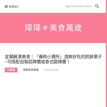
Skip
MENU
to
content
瑋瑋＊美食萬歲
宜蘭蘇澳美食｜『春時小賣所』清爽好吃的煎餅果子
~可搭配自製招牌醬或泰式甜辣醬！
已歇業
瑋瑋美食萬歲
2022-09-28