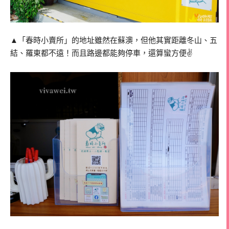
▲「春時小賣所」的地址雖然在蘇澳，但他其實距離冬山、五
結、羅東都不遠！而且路邊都能夠停車，還算蠻方便✌