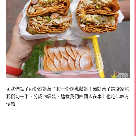
▲我們點了兩份煎餅菓子和一份煉乳鬆餅！煎餅菓子請店家幫
我們切一半，分成四袋裝，這樣我們四個人在車上也吃比較方
便🥰