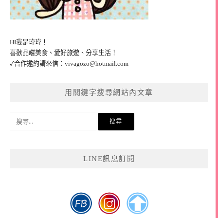
HI我是瑋瑋！
喜歡品嚐美食、愛好旅遊、分享生活！
✓合作邀約請來信：
vivagozo@hotmail.com
用關鍵字搜尋網站內文章
搜
尋
關
鍵
LINE訊息訂閱
字: