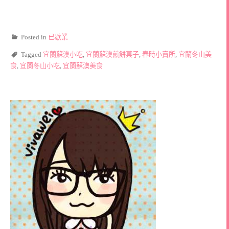
Posted in
已歇業
Tagged
宜蘭蘇澳小吃
,
宜蘭蘇澳煎餅菓子
,
春時小賣所
,
宜蘭冬山美
食
,
宜蘭冬山小吃
,
宜蘭蘇澳美食