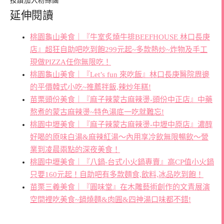
按讚加入粉絲團
延伸閱讀
桃園龜山美食｜『牛室炙燒牛排BEEFHOUSE 林口長庚
店』超狂自助吧吃到飽299元起~多款熱炒~炸物及手工
現做PIZZA任你無限吃！
桃園龜山美食｜『Let’s fun 來吃飯』林口長庚醫院周邊
的平價韓式小吃~推薦拌飯,辣炒年糕!
苗栗頭份美食｜『麻子辣蒙古麻辣燙-頭份中正店』中藥
熬煮的蒙古麻辣燙~特色湯底一吃就難忘!
桃園中壢美食｜『麻子辣蒙古麻辣燙-中壢中原店』濃醇
好喝的原味白湯&麻辣紅湯～內用享冷飲無限暢飲～營
業到凌晨兩點的深夜美食！
桃園中壢美食｜『八鍋-台式小火鍋專賣』高CP值小火鍋
只要160元起！自助吧有多款麵食,飲料,冰品吃到飽！
苗栗三義美食｜『圓味堂』在木雕藝術創作的文青展演
空間裡吃美食~鍋燒麵&肉圓&四神湯口味都不錯!