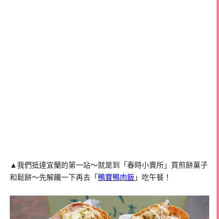
▲我們抵達宜蘭的第一站～就是到「春時小賣所」買煎餅菓子
和鬆餅～先解饞一下再去「
鴨寶鴨肉飯
」吃午餐！