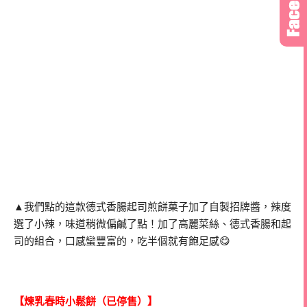
▲我們點的這款德式香腸起司煎餅菓子加了自製招牌醬，辣度
選了小辣，味道稍微偏鹹了點！加了高麗菜絲、德式香腸和起
司的組合，口感蠻豐富的，吃半個就有飽足感😋
【煉乳春時小鬆餅（已停售）】