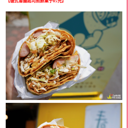
【德式香腸起司煎餅菓子85元】