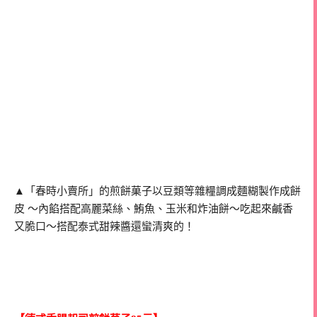
▲「春時小賣所」的煎餅菓子以豆類等雜糧調成麵糊製作成餅
皮 ～內餡搭配高麗菜絲、鮪魚、玉米和炸油餅～吃起來鹹香
又脆口～搭配泰式甜辣醬還蠻清爽的！