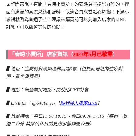
▲整體來說，這間「春時小賣所」的煎餅菓子還蠻好吃的，裡
面有滿滿的高麗菜絲和配料，很適合買來當點心解饞！不過小
鬆餅就略為普通了些！建議來購買前可以先加入店家的LINE
訂餐，可以節省等候的時間！
「春時小賣所」店家資訊（
2023年5月已歇業
）
▋地址：宜蘭縣蘇澳鎮區界西路9號（位於此地址的住家對
面，黃色貨櫃屋）
▋電話：無營業用電話，請使用LINE訂餐
▋LINE ID ：@648bhwcr【
點我加入店家LINE
】
▋營業時間：平日11:00-18:15、假日09:30-17:15（每週一及
週二公休,其餘公休日請見店家粉絲團公告）