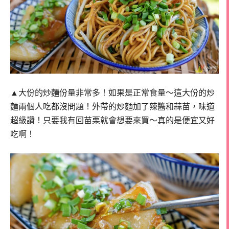
▲大份的炒麵份量非常多！如果是正常食量～這大份的炒
麵兩個人吃都沒問題！外帶的炒麵加了辣醬和蒜苗，味道
超級讚！只要我有回苗栗就會想要來買～真的是便宜又好
吃啊！