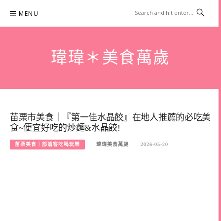
Skip
MENU
to
content
瑋瑋＊美食萬歲
苗栗市美食｜『第一佳水晶餃』在地人推薦的必吃美
食~便宜好吃的炒麵&水晶餃!
苗栗美食｜部落客吃喝玩樂
瑋瑋美食萬歲
2026-05-20