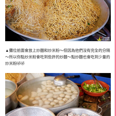
▲攤位前面會放上炒麵和炒米粉～但因為他們沒有完全的分隔
～所以你點炒米粉會吃到些許的炒麵～點炒麵也會吃到少量的
炒米粉🤣🤣