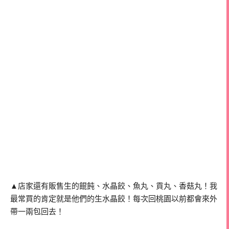
▲店家還有販售生的餛飩、水晶餃、魚丸、貢丸、香菇丸！我
最常買的肯定就是他們的生水晶餃！每次回桃園以前都會來外
帶一兩包回去！