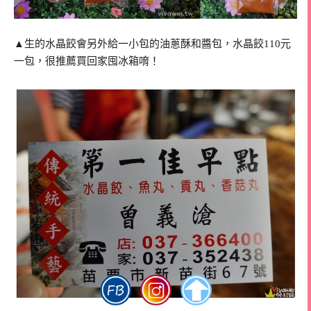
▲生的水晶餃會另外給一小包的油蔥酥和醬包，水晶餃110元
一包，很推薦買回家囤冰箱唷！