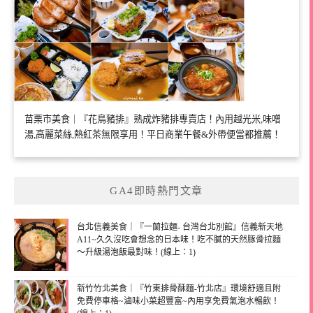
苗栗市美食｜『花鳥豬排』熟成炸豬排專賣店！內用越光米,味噌
湯,高麗菜絲,熱紅茶無限享用！平日商業午餐&外帶便當都推薦！
GA4即時熱門文章
台北信義美食｜『一蘭拉麵- 台灣台北別館』信義新天地
A11~久久沒吃會想念的日本味！吃不膩的天然豚骨拉麵
～升級湯泡飯最對味！(線上：1)
新竹竹北美食｜『竹東排骨酥麵-竹北店』環境舒適且附
免費停車格~滷味小菜超豐富~內用享免費氣泡水暢飲！