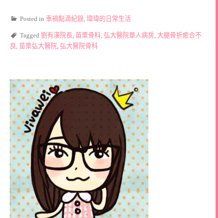
Posted in
車禍點滴紀錄
,
瑋瑋的日常生活
Tagged
劉有漢院長
,
苗栗骨科
,
弘大醫院單人病房
,
大腿骨折癒合不
良
,
苗栗弘大醫院
,
弘大醫院骨科