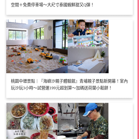
空間＋免費停車場～大尺寸泰國蝦鮮甜又Q彈！
桃園中壢景點｜『海嶼沙親子體驗館』青埔親子景點新開幕！室內
玩沙玩3小時～試營運199元超划算～加碼送荷蘭小鬆餅！