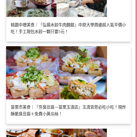
桃園中壢美食｜『弘揚水餃牛肉麵館』中原大學周邊超人氣平價小
吃！手工現包水餃一顆只要5元！
苗栗市美食｜『夯臭豆腐－苗栗玉清店』玉清宮旁必吃小吃！現炸
酥脆臭豆腐＋免費小黃瓜絲！