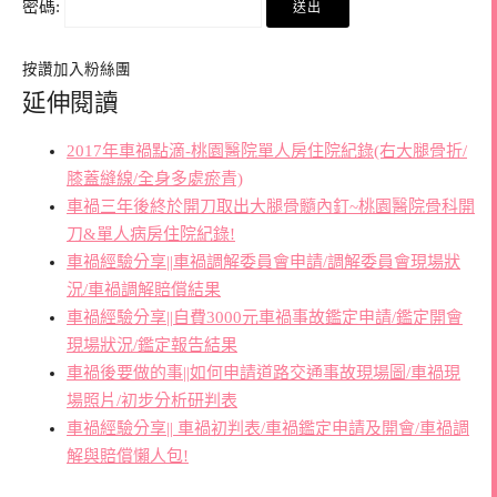
密碼:
按讚加入粉絲團
延伸閱讀
2017年車禍點滴-桃園醫院單人房住院紀錄(右大腿骨折/
膝蓋縫線/全身多處瘀青)
車禍三年後終於開刀取出大腿骨髓內釘~桃園醫院骨科開
刀&單人病房住院紀錄!
車禍經驗分享||車禍調解委員會申請/調解委員會現場狀
況/車禍調解賠償結果
車禍經驗分享||自費3000元車禍事故鑑定申請/鑑定開會
現場狀況/鑑定報告結果
車禍後要做的事||如何申請道路交通事故現場圖/車禍現
場照片/初步分析研判表
車禍經驗分享|| 車禍初判表/車禍鑑定申請及開會/車禍調
解與賠償懶人包!