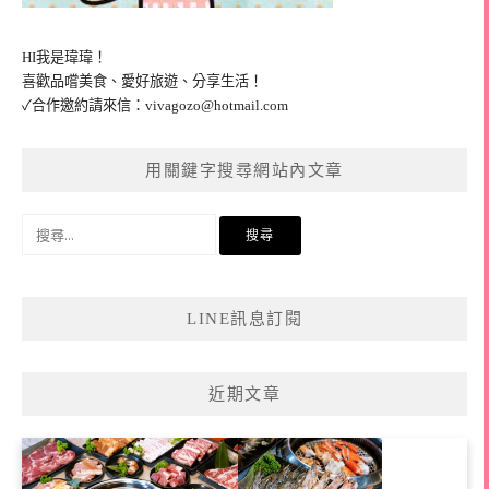
HI我是瑋瑋！
喜歡品嚐美食、愛好旅遊、分享生活！
✓合作邀約請來信：
vivagozo@hotmail.com
用關鍵字搜尋網站內文章
搜
尋
關
鍵
LINE訊息訂閱
字:
近期文章