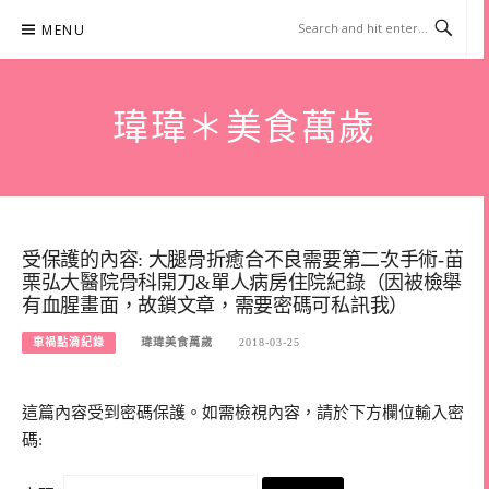
Skip
MENU
to
content
瑋瑋＊美食萬歲
受保護的內容: 大腿骨折癒合不良需要第二次手術-苗
栗弘大醫院骨科開刀&單人病房住院紀錄（因被檢舉
有血腥畫面，故鎖文章，需要密碼可私訊我）
車禍點滴紀錄
瑋瑋美食萬歲
2018-03-25
這篇內容受到密碼保護。如需檢視內容，請於下方欄位輸入密
碼: