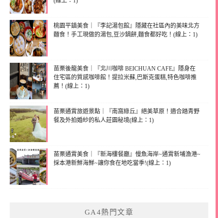
(線上：1)
桃園平鎮美食｜『李記湯包館』隱藏在社區內的美味北方
麵食！手工現做的湯包,豆沙鍋餅,麵食都好吃！(線上：1)
苗栗後龍美食｜『北川咖啡 BEICHUAN CAFE』隱身在
住宅區的質感咖啡館！提拉米蘇,巴斯克蛋糕,特色咖啡推
薦！(線上：1)
苗栗通霄旅遊景點｜『南窩綠丘』絕美草原！適合踏青野
餐及外拍婚紗的私人莊園秘境(線上：1)
苗栗通霄美食｜『新海樓餐廳』慢魚海岸~通霄新埔漁港~
採本港新鮮海鮮~讓你食在地吃當季!(線上：1)
GA4熱門文章