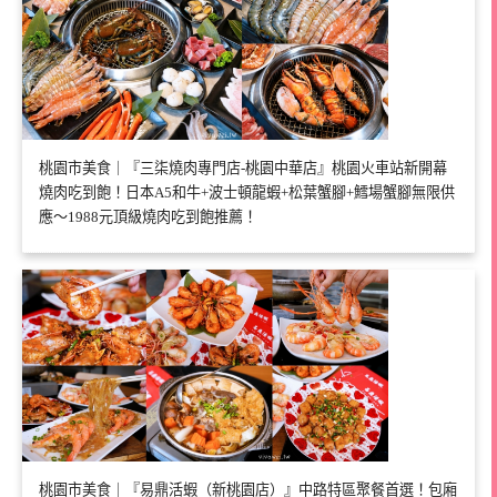
桃園市美食｜『三柒燒肉專門店-桃園中華店』桃園火車站新開幕
燒肉吃到飽！日本A5和牛+波士頓龍蝦+松葉蟹腳+鱈場蟹腳無限供
應～1988元頂級燒肉吃到飽推薦！
桃園市美食｜『易鼎活蝦（新桃園店）』中路特區聚餐首選！包廂