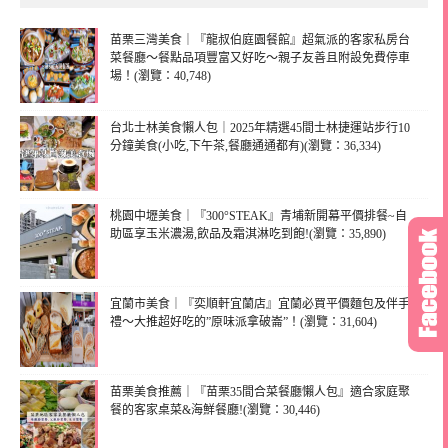
苗栗三灣美食｜『龍叔伯庭園餐館』超氣派的客家私房台
菜餐廳～餐點品項豐富又好吃～親子友善且附設免費停車
場！(瀏覽：40,748)
台北士林美食懶人包｜2025年精選45間士林捷運站步行10
分鐘美食(小吃,下午茶,餐廳通通都有)(瀏覽：36,334)
桃園中壢美食｜『300°STEAK』青埔新開幕平價排餐~自
助區享玉米濃湯,飲品及霜淇淋吃到飽!(瀏覽：35,890)
宜蘭市美食｜『奕順軒宜蘭店』宜蘭必買平價麵包及伴手
禮～大推超好吃的”原味派拿破崙”！(瀏覽：31,604)
苗栗美食推薦｜『苗栗35間合菜餐廳懶人包』適合家庭聚
餐的客家桌菜&海鮮餐廳!(瀏覽：30,446)