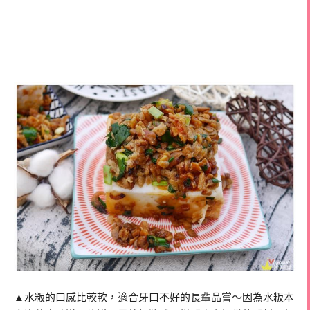
▲水粄的口感比較軟，適合牙口不好的長輩品嘗～因為水粄本