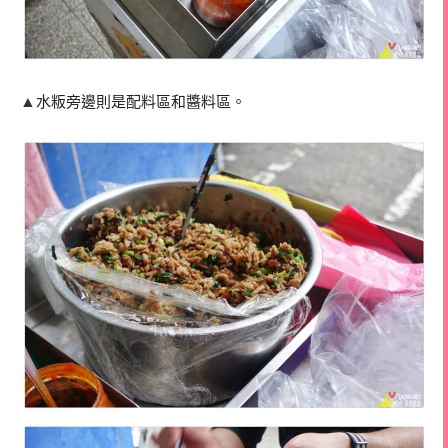
▲
水粄旁邊則是配料區和醬料區。