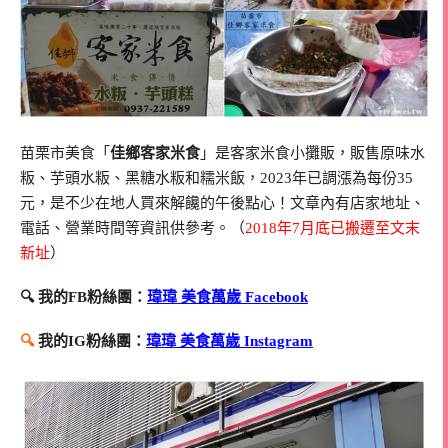
苗栗市美食「
佳鄉客家米食
」是客家米食小攤販，販售原味水
粄、芋頭水粄、黑糖水粄和糯米飯，2023年已調漲為每份35
元，是不少在地人買來解饞的午後點心！文章內有店家地址、
電話、營業時間等資訊供參考。（
2018年7月底已搬遷至文末
新址
）
🔍 我的FB粉絲團：
瑋瑋 美食萬歲 Facebook
🔍
我的IG粉絲團：
瑋瑋 美食萬歲 Instagram