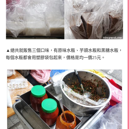
▲
總共就販售三個口味，有原味水粄、芋頭水粄和黑糖水粄，
每個水粄都會用塑膠袋包起來，價格是均一價25元。