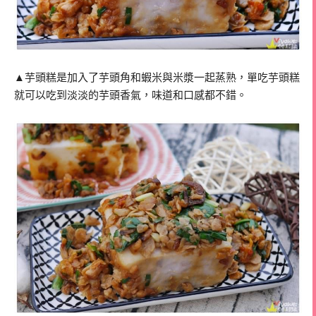
▲芋頭糕是加入了芋頭角和蝦米與米漿一起蒸熟，單吃芋頭糕
就可以吃到淡淡的芋頭香氣，味道和口感都不錯。