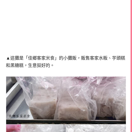
▲這攤是「佳鄉客家米食」的小攤販，販售客家水粄、芋頭糕
和黑糖糕，生意挺好的。