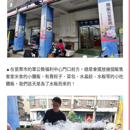
▲在苗栗市的軍公教福利中心門口前方，總是會擺放幾個販售
客家米食的小攤販，有賣粽子、菜包、水晶餃、水粄等的小吃
攤販，我們這天是為了水粄而來的！