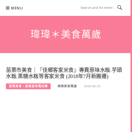
Skip
MENU
to
content
瑋瑋＊美食萬歲
苗栗市美食｜『佳鄉客家米食』專賣原味水粄.芋頭
水粄.黑糖水粄等客家米食 (2018年7月新搬遷)
苗栗美食｜部落客吃喝玩樂
瑋瑋美食萬歲
2018-03-23