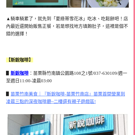
▲騎車騎累了，就先到「夏綠蒂雪花冰」吃冰、吃鬆餅吧！店
內最近還開始販售正餐，若是想找地方填飽肚子，這裡是個不
錯的選擇！
【新銳咖啡】
▋
新銳咖啡
：苗栗縣竹南鎮公園路108之1號/037-630109/週一
至週日11:00-凌晨03:00
▋
苗栗竹南美食｜『新銳咖啡-苗栗竹南店』苗栗首間營業到
凌晨三點的深夜咖啡廳~二樓還有親子遊戲區!