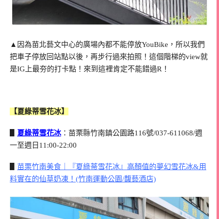
▲因為苗北藝文中心的廣場內都不能停放YouBike，所以我們
把車子停放回站點以後，再步行過來拍照！這個階梯的view就
是IG上最夯的打卡點！來到這裡肯定不能錯過R！
【夏綠蒂雪花冰】
▋
夏綠蒂雪花冰
：苗栗縣竹南鎮公園路116號/037-611068/週
一至週日11:00-22:00
▋
苗栗竹南美食｜『夏綠蒂雪花冰』高顏值的夢幻雪花冰&用
料實在的仙草奶凍！(竹南運動公園/馥藝酒店)