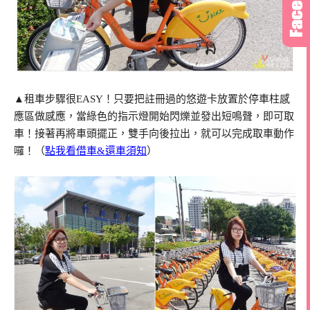
▲租車步驟很EASY！只要把註冊過的悠遊卡放置於停車柱感
應區做感應，當綠色的指示燈開始閃爍並發出短鳴聲，即可取
車！接著再將車頭擺正，雙手向後拉出，就可以完成取車動作
囉！（
點我看借車&還車須知
）