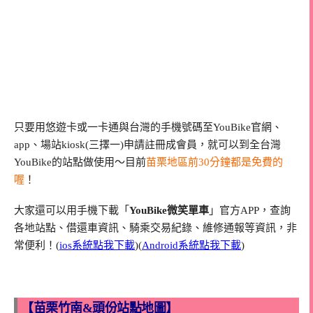
只要用悠遊卡或一卡通與台灣的手機號碼至YouBike官網、
app、場站kiosk(三擇一)申請註冊成會員，就可以到全台灣
YouBike的站點做使用～目前
苗栗地區前30分鐘都是免費的
喔
！
大家還可以用手機下載「
YouBike微笑單車
」官方APP，查詢
各地站點、借還車資訊、騎乘交易紀錄、維修通報等資訊，非
常便利！(
ios系統點我下載
)(
Android系統點我下載
)
【苗栗竹南&頭份站點地圖】