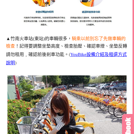
▲竹南火車站(東站)的車輛很多，
騎乘以前別忘了先做車輛的
檢查
！記得要調整坐墊高度、檢查胎壓、確認車燈、坐墊反轉
(
請勿租用﹐確認前後剎車功能。
YouBike設備介紹及租還方式
)
說明