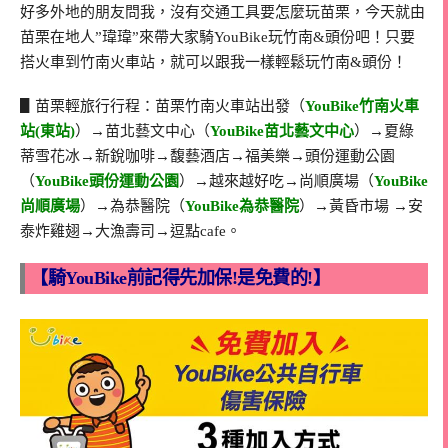
好多外地的朋友問我，沒有交通工具要怎麼玩苗栗，今天就由
苗栗在地人”瑋瑋”來帶大家騎YouBike玩竹南&頭份吧！只要
搭火車到竹南火車站，就可以跟我一樣輕鬆玩竹南&頭份！
▋苗栗輕旅行行程：苗栗竹南火車站出發（
YouBike竹南火車
站(東站)
）→苗北藝文中心（
YouBike苗北藝文中心
）→夏綠
蒂雪花冰→新銳咖啡→馥藝酒店→福美樂→頭份運動公園
（
YouBike頭份運動公園
）→越來越好吃→尚順廣場（
YouBike
尚順廣場
）→為恭醫院（
YouBike為恭醫院
）→黃昏市場 →安
泰炸雞翅→大漁壽司→逗點cafe。
【騎YouBike前記得先加保!是免費的!】