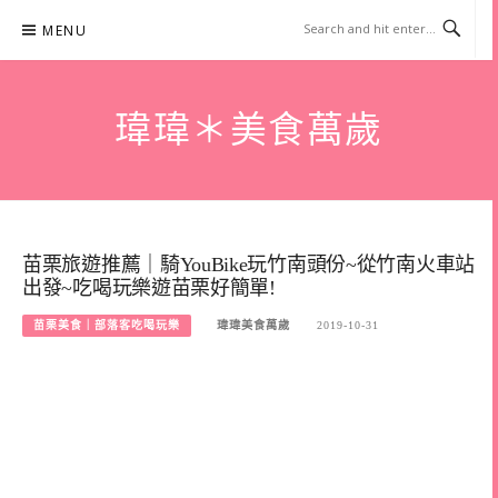
Skip
MENU
to
content
瑋瑋＊美食萬歲
苗栗旅遊推薦｜騎YouBike玩竹南頭份~從竹南火車站
出發~吃喝玩樂遊苗栗好簡單!
苗栗美食｜部落客吃喝玩樂
瑋瑋美食萬歲
2019-10-31