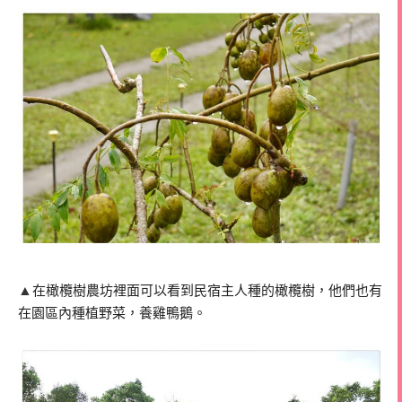
▲
在橄欖樹農坊裡面可以看到民宿主人種的橄欖樹，他們也有
在園區內種植野菜，養雞鴨鵝。