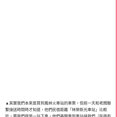
▲其實我們本來是買到鳳林火車站的車票，但前一天和老闆聯
繫接送時間時才知道，他們民宿距離「林榮新光車站」比較
近，要我們提早一站下車，他們再開車到車站接我們（民宿有