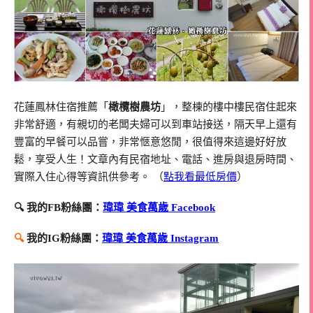
花蓮鳳林住宿推薦「
橄欖樹農坊
」，整棟的樓中樓民宿住起來
非常舒適，有親切的老闆夫婦可以到車站接送，隔天早上還有
豐富的早餐可以品嘗，非常愜意悠閒，很值得來這邊好好放
鬆，享受人生！文章內有民宿地址、電話、進房與退房時間、
實際入住心得等資訊供參考。 （
點我看最低房價
）
🔍 我的FB粉絲團：
瑋瑋 美食萬歲 Facebook
🔍
我的IG粉絲團：
瑋瑋 美食萬歲 Instagram