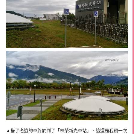
▲搭了老遠的車終於到了「林榮新光車站」，這還是我頭一次