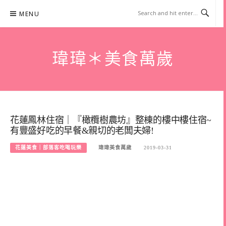
Skip
MENU
to
content
瑋瑋＊美食萬歲
花蓮鳳林住宿｜『橄欖樹農坊』整棟的樓中樓住宿~
有豐盛好吃的早餐&親切的老闆夫婦!
花蓮美食｜部落客吃喝玩樂
瑋瑋美食萬歲
2019-03-31