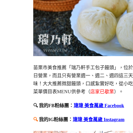
苗栗市美食推薦「瑞乃軒手工包子饅頭」，位於
日營業，而且只有營業週一、週二、週四這三天
味！大大推薦微甜饅頭，口感紮實好吃，從小吃
菜單價目表MENU供參考（
店家已歇業
）。
🔍 我的FB粉絲團：
瑋瑋 美食萬歲 Facebook
🔍
我的IG粉絲團：
瑋瑋 美食萬歲 Instagram