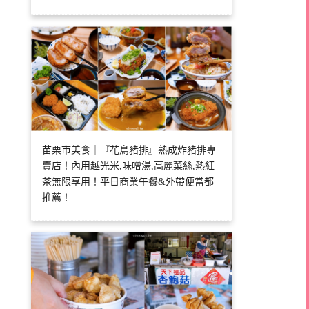
苗栗市美食｜『花鳥豬排』熟成炸豬排專
賣店！內用越光米,味噌湯,高麗菜絲,熱紅
茶無限享用！平日商業午餐&外帶便當都
推薦！