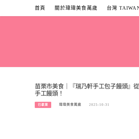
Skip
首頁
關於瑋瑋美食萬歲
台灣 TAIWA
to
content
苗栗市美食｜『瑞乃軒手工包子饅頭』
手工饅頭！
瑋瑋美食萬歲
2025-10-31
已歇業