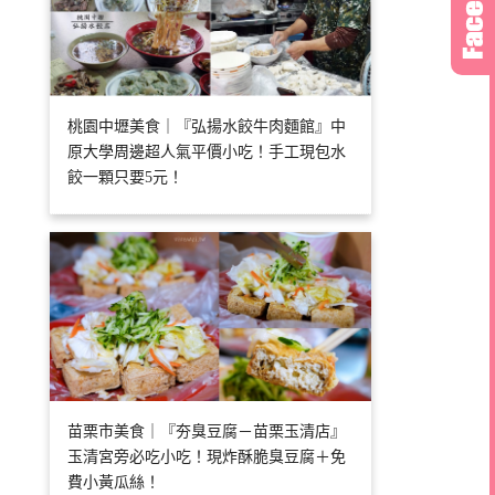
桃園中壢美食｜『弘揚水餃牛肉麵館』中
原大學周邊超人氣平價小吃！手工現包水
餃一顆只要5元！
苗栗市美食｜『夯臭豆腐－苗栗玉清店』
玉清宮旁必吃小吃！現炸酥脆臭豆腐＋免
費小黃瓜絲！