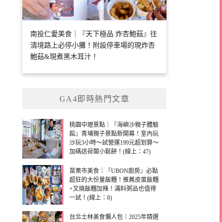
南投仁愛美食｜『天下極品 炸杏鮑菇』往
清境路上必停小攤！附設停車場的現炸杏
鮑菇&現煮黑木耳汁！
GA4即時熱門文章
桃園中壢景點｜『海嶼沙親子體驗
館』青埔親子景點新開幕！室內玩
沙玩3小時～試營運199元超划算～
加碼送荷蘭小鬆餅！(線上：47)
苗栗市美食｜『UBON廚房』必點
超狂的大份量飯糰！推薦皮蛋飯糰
+叉燒飯糰加辣！滿料粥品也值得
一試！(線上：8)
台北士林美食懶人包｜2025年精選