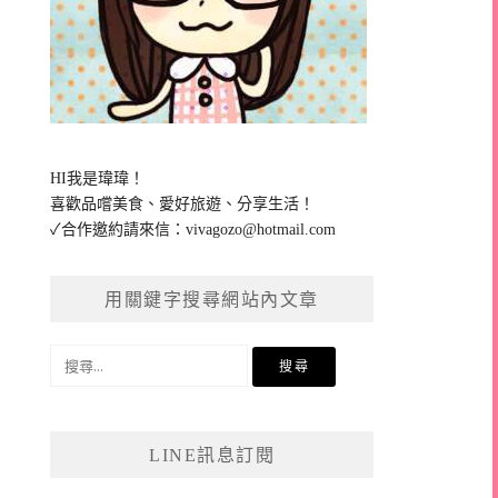
HI我是瑋瑋！
喜歡品嚐美食、愛好旅遊、分享生活！
✓合作邀約請來信：
vivagozo@hotmail.com
用關鍵字搜尋網站內文章
搜
尋
關
鍵
LINE訊息訂閱
字: