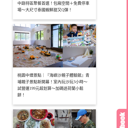
中路特區聚餐首選！包廂空間＋免費停車
場～大尺寸泰國蝦鮮甜又Q彈！
桃園中壢景點｜『海嶼沙親子體驗館』青
埔親子景點新開幕！室內玩沙玩3小時～
試營運199元超划算～加碼送荷蘭小鬆
餅！