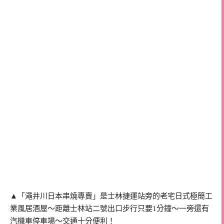
▲「澠井川日本串燒專賣」是士林捷運站旁的老宅日式極簡工
業風居酒屋～距離士林站二號出口步行只要1分鐘～一旁還有
汽機車停車場～交通十分便利！