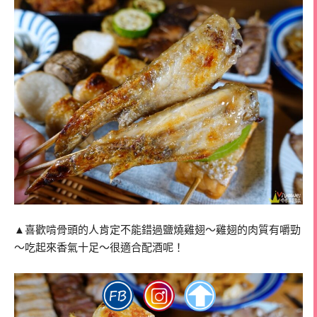
▲喜歡啃骨頭的人肯定不能錯過鹽燒雞翅～雞翅的肉質有嚼勁
～吃起來香氣十足～很適合配酒呢！