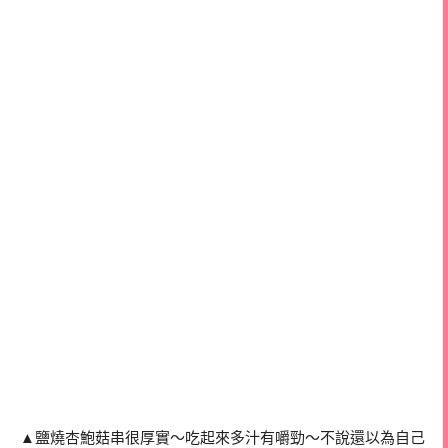
▲鹽燒杏鮑菇串很厚實～吃起來多汁有嚼勁～不說還以為自己