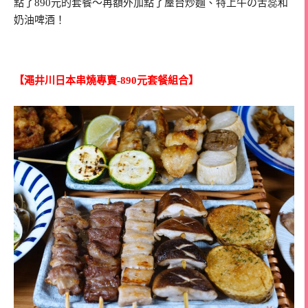
點了890元的套餐～再額外加點了屋台炒麵、特上牛の舌蕊和
奶油啤酒！
【澠井川日本串燒專賣-890元套餐組合】