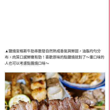
▲鹽燒安格斯牛肋串散發自然熟成香氣與鮮甜，油脂均勻分
布，肉質口感鮮嫩有勁！喜歡原味的點鹽燒就對了～重口味的
人也可以考慮點醬燒口味～