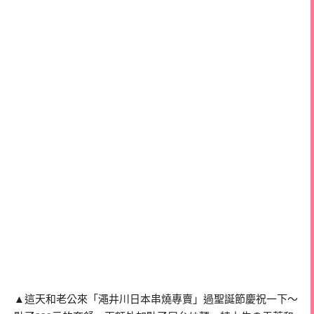
▲這天和老公來「澠井川日本串燒專賣」過聖誕節慶祝一下～