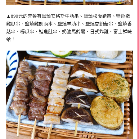
▲890元的套餐有鹽燒安格斯牛肋串、鹽燒松阪豬串、鹽燒嫩
雞腿串、鹽燒雞翅兩本、鹽燒羊肋串、鹽燒杏鮑菇串、鹽燒香
菇串、櫛瓜串、鮭魚肚串、奶油馬鈴薯、日式炸雞、富士鮮味
蛤！