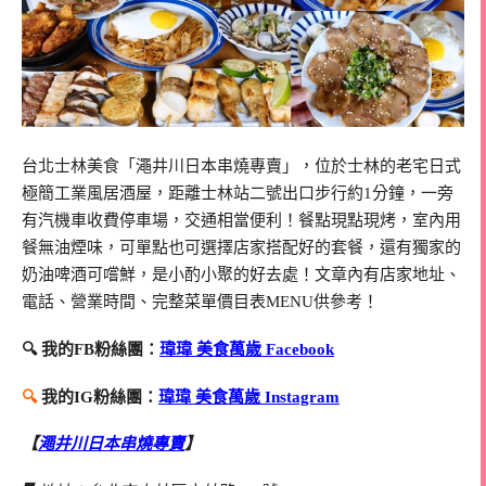
台北士林美食「澠井川日本串燒專賣」，位於士林的老宅日式
極簡工業風居酒屋，距離士林站二號出口步行約1分鐘，一旁
有汽機車收費停車場，交通相當便利！餐點現點現烤，室內用
餐無油煙味，可單點也可選擇店家搭配好的套餐，還有獨家的
奶油啤酒可嚐鮮，是小酌小聚的好去處！文章內有店家地址、
電話、營業時間、完整菜單價目表MENU供參考！
🔍 我的FB粉絲團：
瑋瑋 美食萬歲 Facebook
🔍
我的IG粉絲團：
瑋瑋 美食萬歲 Instagram
【
澠井川日本串燒專賣
】