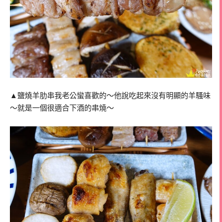
▲鹽燒羊肋串我老公蠻喜歡的～他說吃起來沒有明顯的羊騷味
～就是一個很適合下酒的串燒～