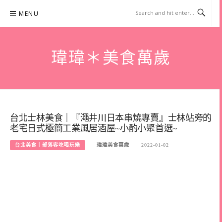
Skip
MENU
to
content
瑋瑋＊美食萬歲
台北士林美食｜『澠井川日本串燒專賣』士林站旁的
老宅日式極簡工業風居酒屋~小酌小聚首選~
台北美食｜部落客吃喝玩樂
瑋瑋美食萬歲
2022-01-02