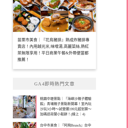
苗栗市美食｜『花鳥豬排』熟成炸豬排專
賣店！內用越光米,味噌湯,高麗菜絲,熱紅
茶無限享用！平日商業午餐&外帶便當都
推薦！
GA4即時熱門文章
桃園中壢景點｜『海嶼沙親子體驗
館』青埔親子景點新開幕！室內玩
沙玩3小時～試營運199元超划算～
加碼送荷蘭小鬆餅！(線上：4)
台中市美食｜『阿飛Brunch』台中