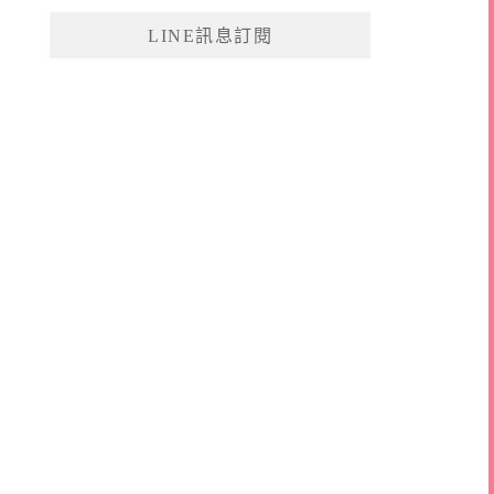
鍵
LINE訊息訂閱
字: