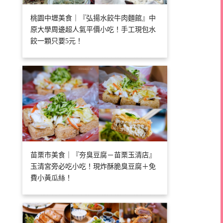
桃園中壢美食｜『弘揚水餃牛肉麵館』中
原大學周邊超人氣平價小吃！手工現包水
餃一顆只要5元！
苗栗市美食｜『夯臭豆腐－苗栗玉清店』
玉清宮旁必吃小吃！現炸酥脆臭豆腐＋免
費小黃瓜絲！