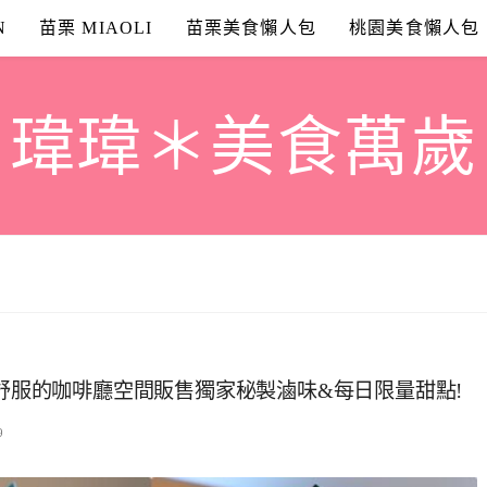
N
苗栗 MIAOLI
苗栗美食懶人包
桃園美食懶人包
瑋瑋＊美食萬歲
』舒服的咖啡廳空間販售獨家秘製滷味&每日限量甜點!
9