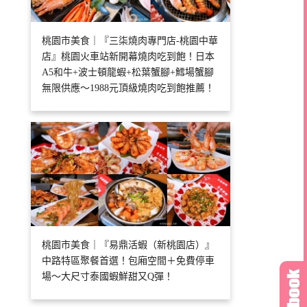
桃園市美食｜『三柒燒肉專門店-桃園中華
店』桃園火車站新開幕燒肉吃到飽！日本
A5和牛+波士頓龍蝦+松葉蟹腳+鱈場蟹腳
無限供應～1988元頂級燒肉吃到飽推薦！
桃園市美食｜『易鼎活蝦（新桃園店）』
中路特區聚餐首選！包廂空間＋免費停車
場～大尺寸泰國蝦鮮甜又Q彈！