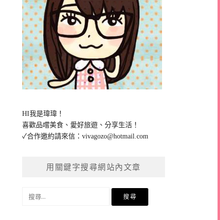
HI我是瑋瑋！
喜歡品嚐美食、愛好旅遊、分享生活！
✓合作邀約請來信：
vivagozo@hotmail.com
用關鍵字搜尋網站內文章
搜
尋
關