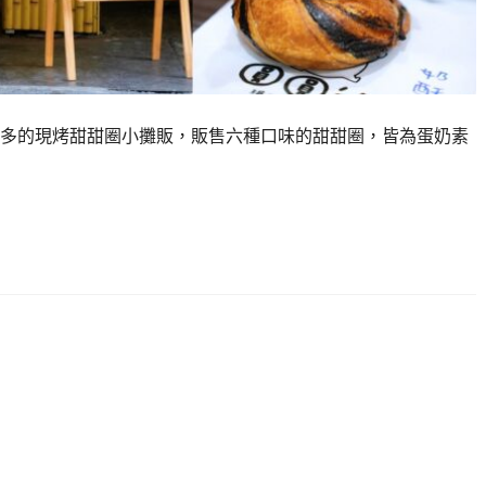
多的現烤甜甜圈小攤販，販售六種口味的甜甜圈，皆為蛋奶素