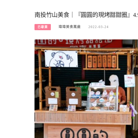
南投竹山美食｜『圓圓的現烤甜甜圈』4.
瑋瑋美食萬歲
2022-03-24
已歇業