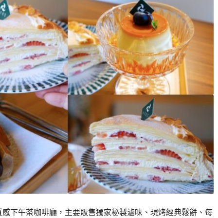
的質感下午茶咖啡廳，主要販售獨家秘製滷味、現烤經典鬆餅、每