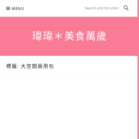
Skip
MENU
to
content
瑋瑋＊美食萬歲
標籤:
大空間兩用包