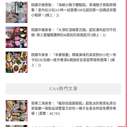
桃園中壢景點｜『海嶼沙親子體驗館』青埔親子景點新開
幕！室內玩沙玩3小時～試營運199元超划算～加碼送荷蘭
小鬆餅！(線上：2)
桃園中壢美食｜『大漠紅頂級蒙古鍋』超狂瀑布起司牛奶
鍋~倒入整罐酪農鮮奶&熔岩的高達起司!(線上：2)
桃園市美食｜『禾康餐廳』精緻美味的桌菜熱炒小吃～有
卡拉OK包廂～尾牙春酒&親朋好友家庭聚餐新選擇！(線
上：2)
GA4熱門文章
苗栗三灣美食｜『龍叔伯庭園餐館』超氣派的客家私房台
菜餐廳～餐點品項豐富又好吃～親子友善且附設免費停車
場！(瀏覽：40,743)