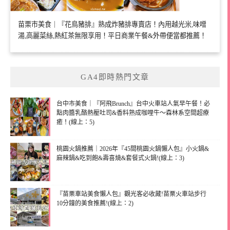
苗栗市美食｜『花鳥豬排』熟成炸豬排專賣店！內用越光米,味噌
湯,高麗菜絲,熱紅茶無限享用！平日商業午餐&外帶便當都推薦！
GA4即時熱門文章
台中市美食｜『阿飛Brunch』台中火車站人氣早午餐！必
點肉醬乳酪熱壓吐司&香料熟成咖哩牛～森林系空間超療
癒！(線上：5)
桃園火鍋推薦｜2026年『45間桃園火鍋懶人包』小火鍋&
麻辣鍋&吃到飽&壽喜燒&套餐式火鍋!(線上：3)
『苗栗車站美食懶人包』觀光客必收藏!苗栗火車站步行
10分鐘的美食推薦!(線上：2)