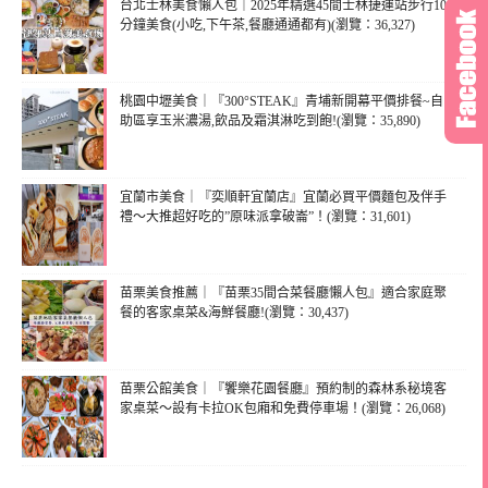
台北士林美食懶人包｜2025年精選45間士林捷運站步行10
分鐘美食(小吃,下午茶,餐廳通通都有)(瀏覽：36,327)
桃園中壢美食｜『300°STEAK』青埔新開幕平價排餐~自
助區享玉米濃湯,飲品及霜淇淋吃到飽!(瀏覽：35,890)
宜蘭市美食｜『奕順軒宜蘭店』宜蘭必買平價麵包及伴手
禮～大推超好吃的”原味派拿破崙”！(瀏覽：31,601)
苗栗美食推薦｜『苗栗35間合菜餐廳懶人包』適合家庭聚
餐的客家桌菜&海鮮餐廳!(瀏覽：30,437)
苗栗公館美食｜『饗樂花園餐廳』預約制的森林系秘境客
家桌菜～設有卡拉OK包廂和免費停車場！(瀏覽：26,068)