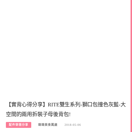
【實背心得分享】RITE雙生系列-獅口包撞色灰藍-大
空間的兩用拆裝子母後背包!
配件穿搭分享
瑋瑋美食萬歲
2018-05-06