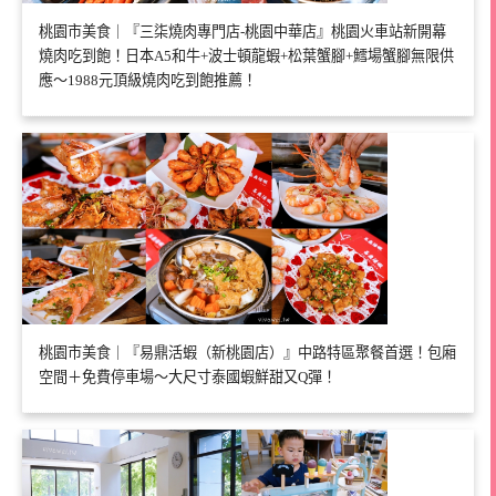
桃園市美食｜『三柒燒肉專門店-桃園中華店』桃園火車站新開幕
燒肉吃到飽！日本A5和牛+波士頓龍蝦+松葉蟹腳+鱈場蟹腳無限供
應～1988元頂級燒肉吃到飽推薦！
桃園市美食｜『易鼎活蝦（新桃園店）』中路特區聚餐首選！包廂
空間＋免費停車場～大尺寸泰國蝦鮮甜又Q彈！