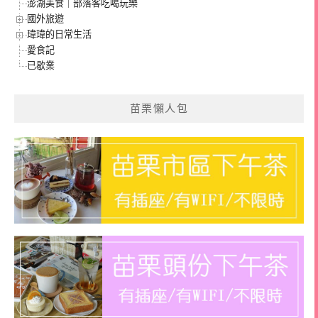
澎湖美食｜部落客吃喝玩樂
國外旅遊
瑋瑋的日常生活
愛食記
已歇業
苗栗懶人包