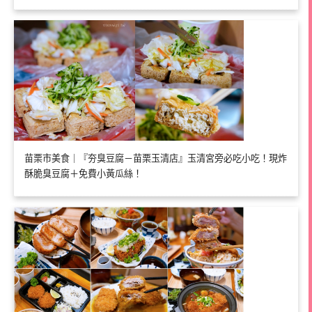
苗栗市美食｜『夯臭豆腐－苗栗玉清店』玉清宮旁必吃小吃！現炸
酥脆臭豆腐＋免費小黃瓜絲！