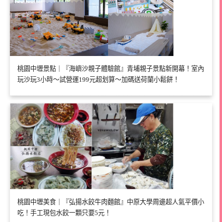
桃園中壢景點｜『海嶼沙親子體驗館』青埔親子景點新開幕！室內
玩沙玩3小時～試營運199元超划算～加碼送荷蘭小鬆餅！
桃園中壢美食｜『弘揚水餃牛肉麵館』中原大學周邊超人氣平價小
吃！手工現包水餃一顆只要5元！