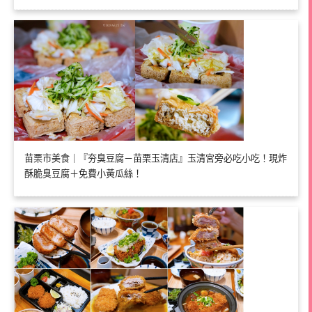
苗栗市美食｜『夯臭豆腐－苗栗玉清店』玉清宮旁必吃小吃！現炸
酥脆臭豆腐＋免費小黃瓜絲！