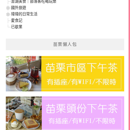
澎湖美食｜部落客吃喝玩樂
國外旅遊
瑋瑋的日常生活
愛食記
已歇業
苗栗懶人包