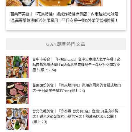
苗栗市美食｜『花鳥豬排』熟成炸豬排專賣店！內用越光米,味噌
湯,高麗菜絲,熱紅茶無限享用！平日商業午餐&外帶便當都推薦！
GA4即時熱門文章
台中市美食｜『阿飛Brunch』台中火車站人氣早午餐！必
點肉醬乳酪熱壓吐司&香料熟成咖哩牛～森林系空間超療
癒！(線上：24)
苗栗頭份美食｜『貍來燒肉町』尚順商圈旁的套餐式燒肉
店~平日商業午餐339元~(線上：4)
台北信義美食｜『鼎泰豐-台北101店』台北101最夯排隊
店！觀光客必朝聖的小籠包名店！隱藏版吃法大公開！
(線上：3)