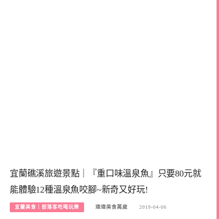
宜蘭礁溪旅遊景點｜『重口味溫泉魚』只要80元就
能體驗12種溫泉魚咬腳~新奇又好玩!
宜蘭美食｜部落客吃喝玩樂
瑋瑋美食萬歲
2019-04-06