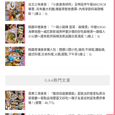
台北士林美食｜『小倉庫食研所』全時段早午餐BRUNCH
專賣~另有義大利麵,燉飯等輕食選擇~內用享飲料無限暢
飲！(線上：3)
桃園中壢美食｜『一碗小麻辣 冒菜．麻辣燙』中壢SOGO
海華商圈～威尼斯影城旁秤重計價的好吃麻辣燙～類個人
小火鍋～還有乾拌麻辣及新品酸白菜湯底！(線上：3)
桃園青埔美食懶人包｜精選15間小吃,燒肉,牛排館,鐵板燒,
越式料理,日本料理,火鍋,甜點,下午茶!(線上：3)
GA4熱門文章
苗栗三灣美食｜『龍叔伯庭園餐館』超氣派的客家私房台
菜餐廳～餐點品項豐富又好吃～親子友善且附設免費停車
場！(瀏覽：40,775)