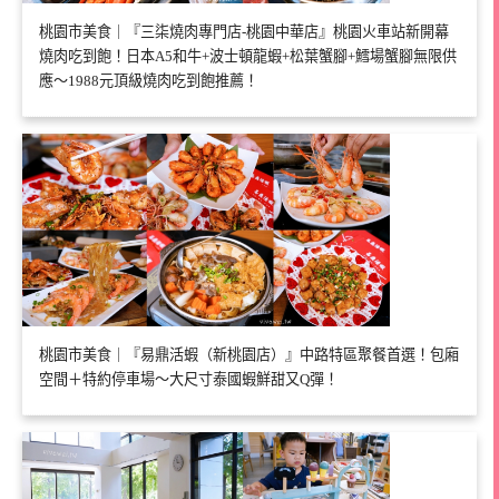
桃園市美食｜『三柒燒肉專門店-桃園中華店』桃園火車站新開幕
燒肉吃到飽！日本A5和牛+波士頓龍蝦+松葉蟹腳+鱈場蟹腳無限供
應～1988元頂級燒肉吃到飽推薦！
桃園市美食｜『易鼎活蝦（新桃園店）』中路特區聚餐首選！包廂
空間＋特約停車場～大尺寸泰國蝦鮮甜又Q彈！