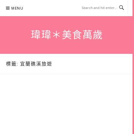
Skip
MENU
to
content
瑋瑋＊美食萬歲
標籤:
宜蘭礁溪旅遊