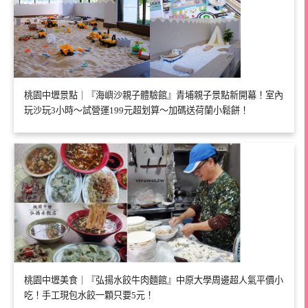
桃園中壢景點｜『海嶼沙親子體驗館』青埔親子景點新開幕！室內
玩沙玩3小時～試營運199元超划算～加碼送荷蘭小鬆餅！
桃園中壢美食｜『弘揚水餃牛肉麵館』中原大學周邊超人氣平價小
吃！手工現包水餃一顆只要5元！