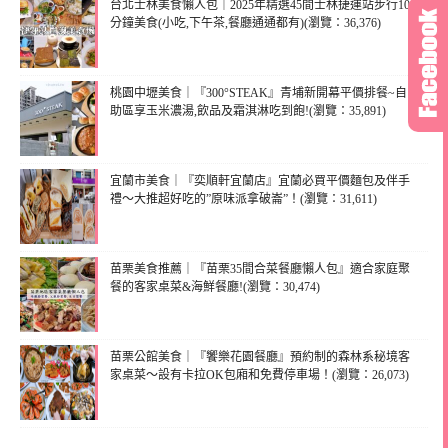
台北士林美食懶人包｜2025年精選45間士林捷運站步行10
分鐘美食(小吃,下午茶,餐廳通通都有)(瀏覽：36,376)
桃園中壢美食｜『300°STEAK』青埔新開幕平價排餐~自
助區享玉米濃湯,飲品及霜淇淋吃到飽!(瀏覽：35,891)
宜蘭市美食｜『奕順軒宜蘭店』宜蘭必買平價麵包及伴手
禮～大推超好吃的”原味派拿破崙”！(瀏覽：31,611)
苗栗美食推薦｜『苗栗35間合菜餐廳懶人包』適合家庭聚
餐的客家桌菜&海鮮餐廳!(瀏覽：30,474)
苗栗公館美食｜『饗樂花園餐廳』預約制的森林系秘境客
家桌菜～設有卡拉OK包廂和免費停車場！(瀏覽：26,073)