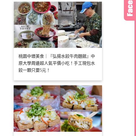
桃園中壢美食｜『弘揚水餃牛肉麵館』中
原大學周邊超人氣平價小吃！手工現包水
餃一顆只要5元！