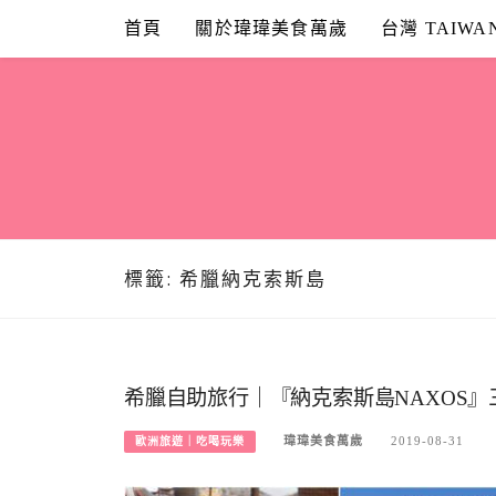
Skip
首頁
關於瑋瑋美食萬歲
台灣 TAIWA
to
content
標籤:
希臘納克索斯島
希臘自助旅行｜『納克索斯島NAXOS』
瑋瑋美食萬歲
2019-08-31
歐洲旅遊｜吃喝玩樂