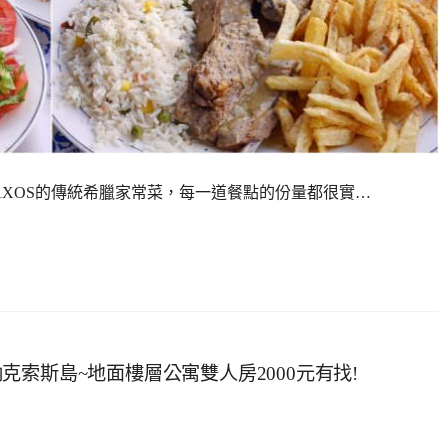
os」，NAXOS的傳統希臘家常菜，每一道餐點的份量都很實…
xos納克索斯島~地面樓層公寓雙人房2000元有找!