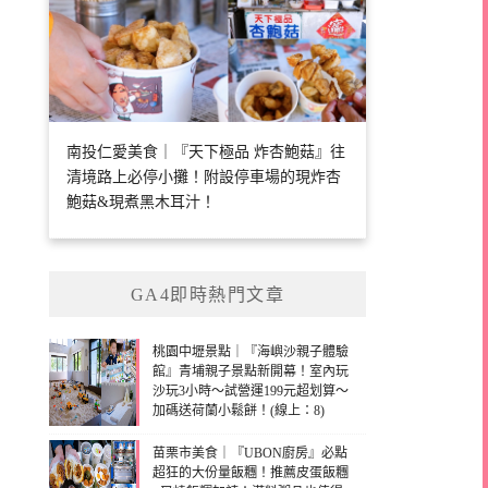
南投仁愛美食｜『天下極品 炸杏鮑菇』往
清境路上必停小攤！附設停車場的現炸杏
鮑菇&現煮黑木耳汁！
GA4即時熱門文章
桃園中壢景點｜『海嶼沙親子體驗
館』青埔親子景點新開幕！室內玩
沙玩3小時～試營運199元超划算～
加碼送荷蘭小鬆餅！(線上：8)
苗栗市美食｜『UBON廚房』必點
超狂的大份量飯糰！推薦皮蛋飯糰