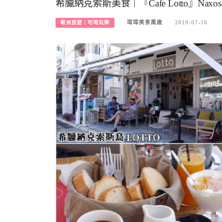
希臘納克索斯美食｜『Cafe Lotto』N
瑋瑋美食萬歲
2019-07-16
歐洲旅遊｜吃喝玩樂