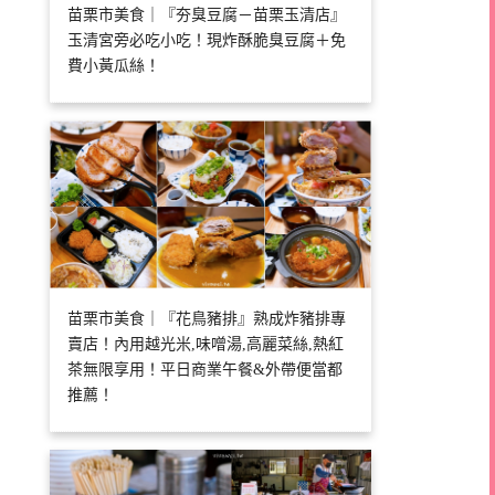
苗栗市美食｜『夯臭豆腐－苗栗玉清店』
玉清宮旁必吃小吃！現炸酥脆臭豆腐＋免
費小黃瓜絲！
苗栗市美食｜『花鳥豬排』熟成炸豬排專
賣店！內用越光米,味噌湯,高麗菜絲,熱紅
茶無限享用！平日商業午餐&外帶便當都
推薦！