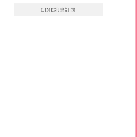
鍵
LINE訊息訂閱
字: