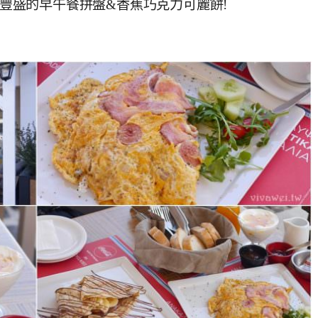
axos豐盛的早午餐拼盤&香蕉巧克力可麗餅!