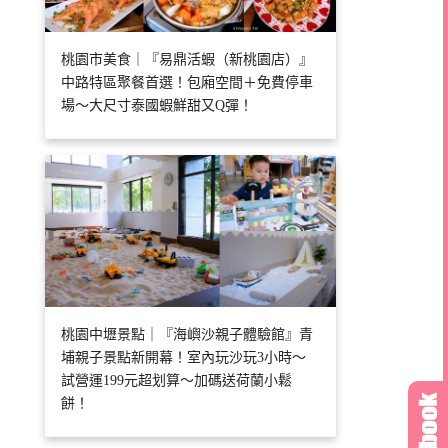
桃園市美食｜『易鼎活蝦（新桃園店）』
中路特區聚餐首選！包廂空間＋免費停車
場～大尺寸泰國蝦鮮甜又Q彈！
桃園中壢景點｜『海嶼沙親子體驗館』青
埔親子景點新開幕！室內玩沙玩3小時～
試營運199元超划算～加碼送荷蘭小鬆
餅！