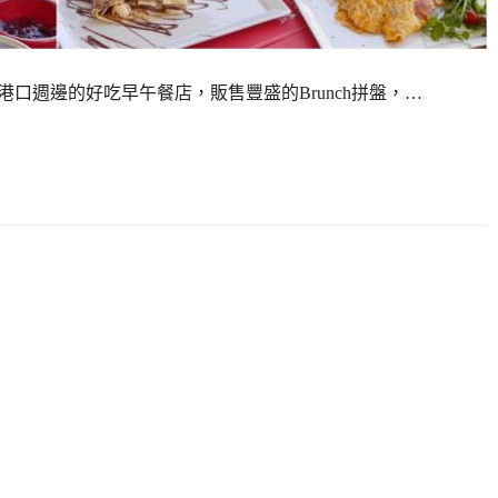
xos港口週邊的好吃早午餐店，販售豐盛的Brunch拼盤，…