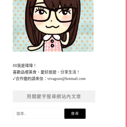
HI我是瑋瑋！
喜歡品嚐美食、愛好旅遊、分享生活！
✓合作邀約請來信：
vivagozo@hotmail.com
用關鍵字搜尋網站內文章
搜
尋
關