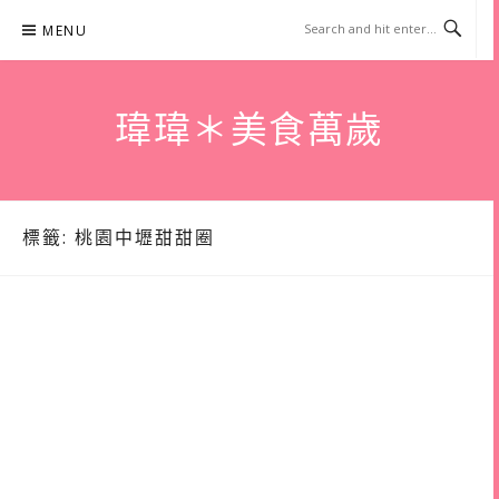
Skip
MENU
to
content
瑋瑋＊美食萬歲
標籤:
桃園中壢甜甜圈