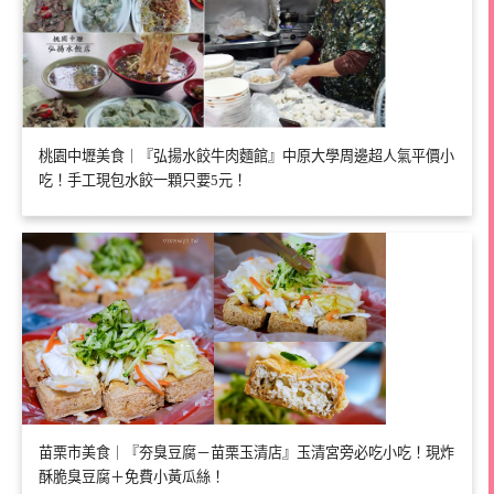
桃園中壢美食｜『弘揚水餃牛肉麵館』中原大學周邊超人氣平價小
吃！手工現包水餃一顆只要5元！
苗栗市美食｜『夯臭豆腐－苗栗玉清店』玉清宮旁必吃小吃！現炸
酥脆臭豆腐＋免費小黃瓜絲！