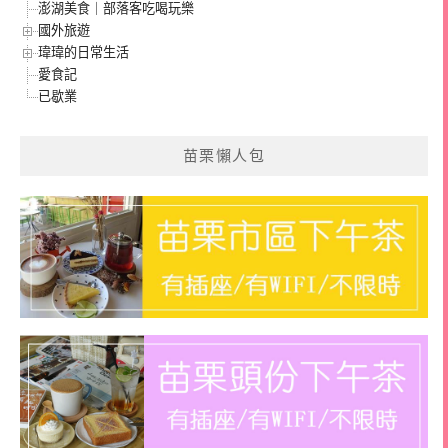
澎湖美食｜部落客吃喝玩樂
國外旅遊
瑋瑋的日常生活
愛食記
已歇業
苗栗懶人包