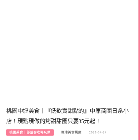
桃園中壢美食｜『低欸賣甜點的』中原商圈日系小
店！現點現做的烤甜甜圈只要35元起！
桃園美食｜部落客吃喝玩樂
瑋瑋美食萬歲
2025-04-24