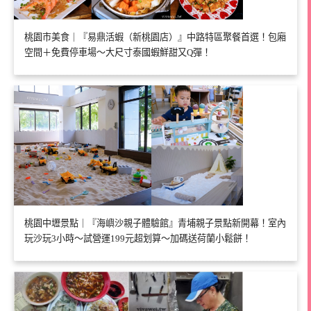
桃園市美食｜『易鼎活蝦（新桃園店）』中路特區聚餐首選！包廂
空間＋免費停車場～大尺寸泰國蝦鮮甜又Q彈！
桃園中壢景點｜『海嶼沙親子體驗館』青埔親子景點新開幕！室內
玩沙玩3小時～試營運199元超划算～加碼送荷蘭小鬆餅！