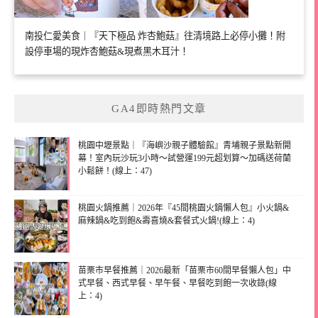
南投仁愛美食｜『天下極品 炸杏鮑菇』往清境路上必停小攤！附
設停車場的現炸杏鮑菇&現煮黑木耳汁！
GA4即時熱門文章
桃園中壢景點｜『海嶼沙親子體驗館』青埔親子景點新開
幕！室內玩沙玩3小時～試營運199元超划算～加碼送荷蘭
小鬆餅！(線上：47)
桃園火鍋推薦｜2026年『45間桃園火鍋懶人包』小火鍋&
麻辣鍋&吃到飽&壽喜燒&套餐式火鍋!(線上：4)
苗栗市早餐推薦｜2026最新「苗栗市60間早餐懶人包」中
式早餐、西式早餐、早午餐、早餐吃到飽一次收錄(線
上：4)