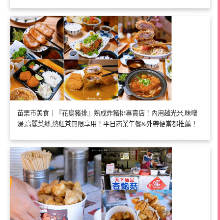
苗栗市美食｜『花鳥豬排』熟成炸豬排專賣店！內用越光米,味噌
湯,高麗菜絲,熱紅茶無限享用！平日商業午餐&外帶便當都推薦！