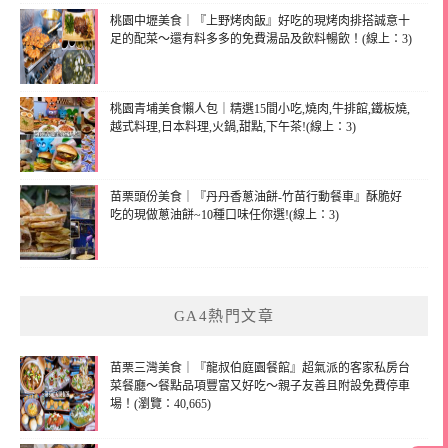
桃園中壢美食｜『上野烤肉飯』好吃的現烤肉排搭誠意十
足的配菜～還有料多多的免費湯品及飲料暢飲！(線上：3)
桃園青埔美食懶人包｜精選15間小吃,燒肉,牛排館,鐵板燒,
越式料理,日本料理,火鍋,甜點,下午茶!(線上：3)
苗栗頭份美食｜『丹丹香蔥油餅-竹苗行動餐車』酥脆好
吃的現做蔥油餅~10種口味任你選!(線上：3)
GA4熱門文章
苗栗三灣美食｜『龍叔伯庭園餐館』超氣派的客家私房台
菜餐廳～餐點品項豐富又好吃～親子友善且附設免費停車
場！(瀏覽：40,665)