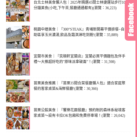
台北士林美食懶人包｜2025年精選45間士林捷運站步行10
分鐘美食(小吃,下午茶,餐廳通通都有)(瀏覽：36,223)
桃園中壢美食｜『300°STEAK』青埔新開幕平價排餐~自
助區享玉米濃湯,飲品及霜淇淋吃到飽!(瀏覽：35,889)
宜蘭市美食｜『奕順軒宜蘭店』宜蘭必買平價麵包及伴手
禮～大推超好吃的”原味派拿破崙”！(瀏覽：31,598)
苗栗美食推薦｜『苗栗35間合菜餐廳懶人包』適合家庭聚
餐的客家桌菜&海鮮餐廳!(瀏覽：30,366)
苗栗公館美食｜『饗樂花園餐廳』預約制的森林系秘境客
家桌菜～設有卡拉OK包廂和免費停車場！(瀏覽：26,042)