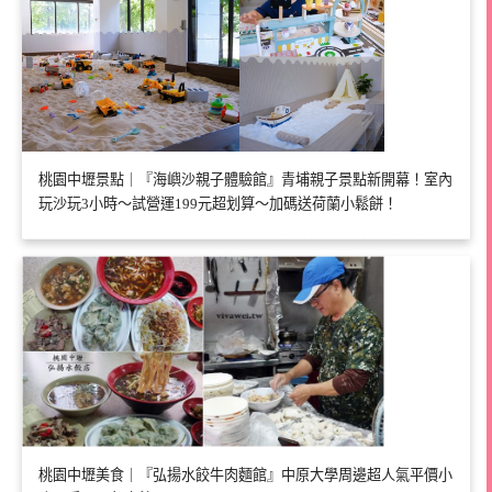
桃園中壢景點｜『海嶼沙親子體驗館』青埔親子景點新開幕！室內
玩沙玩3小時～試營運199元超划算～加碼送荷蘭小鬆餅！
桃園中壢美食｜『弘揚水餃牛肉麵館』中原大學周邊超人氣平價小