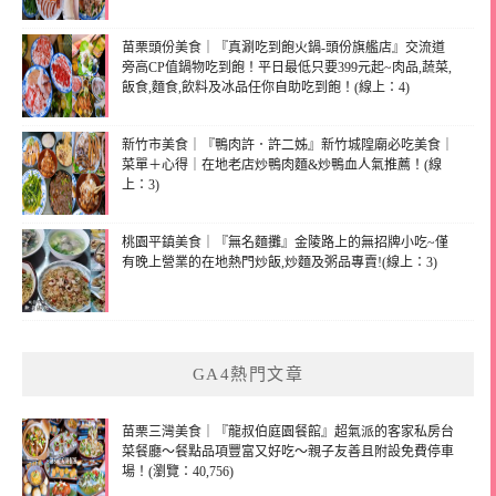
苗栗頭份美食｜『真涮吃到飽火鍋-頭份旗艦店』交流道
旁高CP值鍋物吃到飽！平日最低只要399元起~肉品,蔬菜,
飯食,麵食,飲料及冰品任你自助吃到飽！(線上：4)
新竹市美食｜『鴨肉許．許二姊』新竹城隍廟必吃美食｜
菜單＋心得｜在地老店炒鴨肉麵&炒鴨血人氣推薦！(線
上：3)
桃園平鎮美食｜『無名麵攤』金陵路上的無招牌小吃~僅
有晚上營業的在地熱門炒飯,炒麵及粥品專賣!(線上：3)
GA4熱門文章
苗栗三灣美食｜『龍叔伯庭園餐館』超氣派的客家私房台
菜餐廳～餐點品項豐富又好吃～親子友善且附設免費停車
場！(瀏覽：40,756)