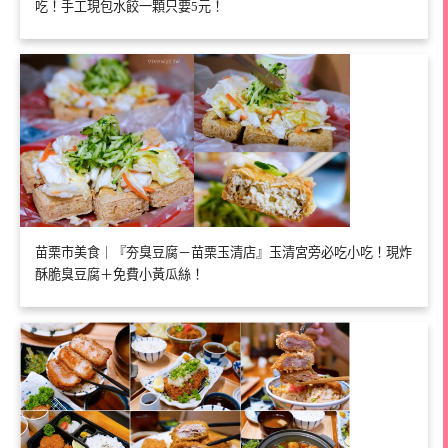
吃！手工現包水餃一顆只要5元！
苗栗市美食｜『夯臭豆腐－苗栗玉清店』玉清宮旁必吃小吃！現炸
酥脆臭豆腐＋免費小黃瓜絲！