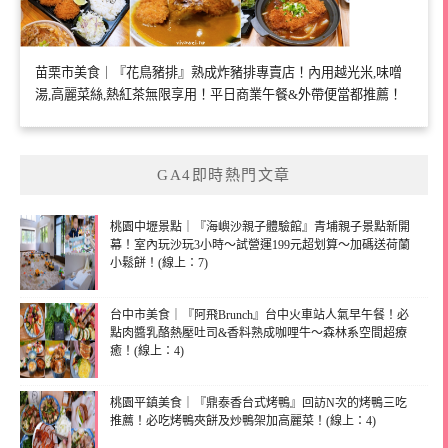
苗栗市美食｜『花鳥豬排』熟成炸豬排專賣店！內用越光米,味噌
湯,高麗菜絲,熱紅茶無限享用！平日商業午餐&外帶便當都推薦！
GA4即時熱門文章
桃園中壢景點｜『海嶼沙親子體驗館』青埔親子景點新開
幕！室內玩沙玩3小時～試營運199元超划算～加碼送荷蘭
小鬆餅！(線上：7)
台中市美食｜『阿飛Brunch』台中火車站人氣早午餐！必
點肉醬乳酪熱壓吐司&香料熟成咖哩牛～森林系空間超療
癒！(線上：4)
桃園平鎮美食｜『鼎泰香台式烤鴨』回訪N次的烤鴨三吃
推薦！必吃烤鴨夾餅及炒鴨架加高麗菜！(線上：4)