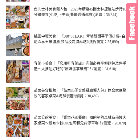
台北士林美食懶人包｜2025年精選45間士林捷運站步行10
分鐘美食(小吃,下午茶,餐廳通通都有)(瀏覽：36,344)
桃園中壢美食｜『300°STEAK』青埔新開幕平價排餐~自
助區享玉米濃湯,飲品及霜淇淋吃到飽!(瀏覽：35,890)
宜蘭市美食｜『奕順軒宜蘭店』宜蘭必買平價麵包及伴手
禮～大推超好吃的”原味派拿破崙”！(瀏覽：31,610)
苗栗美食推薦｜『苗栗35間合菜餐廳懶人包』適合家庭聚
餐的客家桌菜&海鮮餐廳!(瀏覽：30,459)
苗栗公館美食｜『饗樂花園餐廳』預約制的森林系秘境客
家桌菜～設有卡拉OK包廂和免費停車場！(瀏覽：26,070)