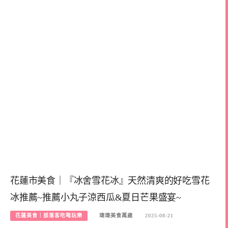
花蓮市美食｜『冰舍雪花冰』天然清爽的好吃雪花
冰推薦~推薦小丸子涼西瓜&夏日芒果盛宴~
花蓮美食｜部落客吃喝玩樂
瑋瑋美食萬歲
2025-08-21