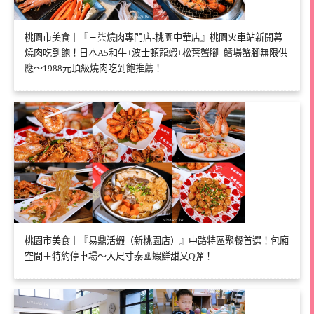
桃園市美食｜『三柒燒肉專門店-桃園中華店』桃園火車站新開幕
燒肉吃到飽！日本A5和牛+波士頓龍蝦+松葉蟹腳+鱈場蟹腳無限供
應～1988元頂級燒肉吃到飽推薦！
桃園市美食｜『易鼎活蝦（新桃園店）』中路特區聚餐首選！包廂
空間＋特約停車場～大尺寸泰國蝦鮮甜又Q彈！