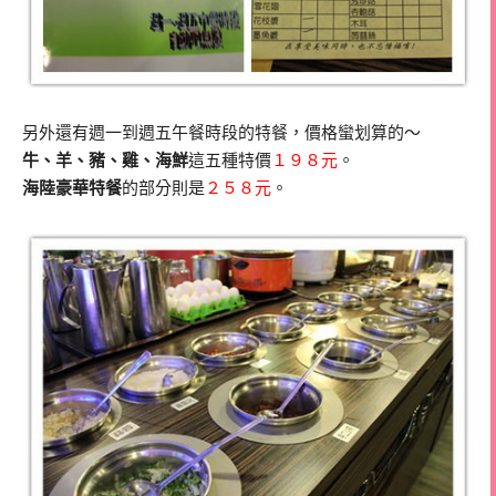
另外還有週一到週五午餐時段的特餐，價格蠻划算的～
牛、羊、豬、雞、海鮮
這五種特價
１９８元
。
海陸豪華特餐
的部分則是
２５８元
。