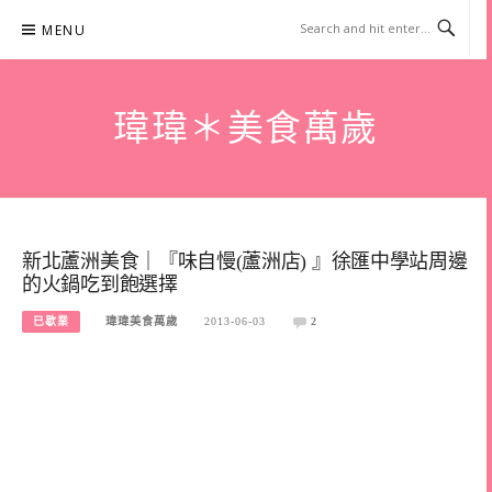
Skip
MENU
to
content
瑋瑋＊美食萬歲
新北蘆洲美食｜『味自慢(蘆洲店) 』徐匯中學站周邊
的火鍋吃到飽選擇
已歇業
瑋瑋美食萬歲
2013-06-03
2