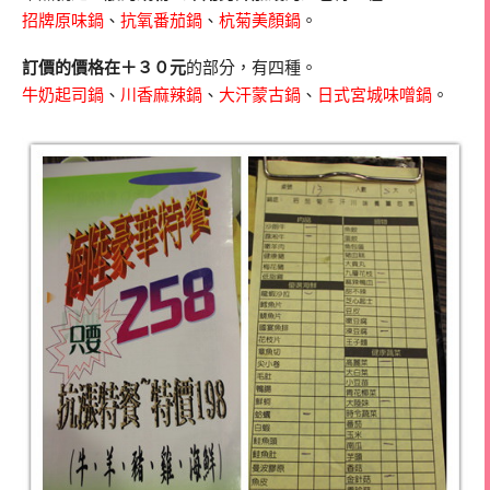
招牌原味鍋
、
抗氧番茄鍋
、
杭菊美顏鍋
。
訂價的價格在＋３０元
的部分，有四種。
牛奶起司鍋
、
川香麻辣鍋
、
大汗蒙古鍋
、
日式宮城味噌鍋
。