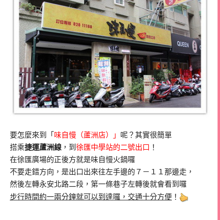
要怎麼來到「
味自慢（蘆洲店）」
呢？其實很簡單
搭乘
捷運蘆洲線
，到
徐匯中學站的二號出口
！
在徐匯廣場的正後方就是味自慢火鍋囉
不要走錯方向，是出口出來往左手邊的７－１１那邊走，
然後左轉永安北路二段，第一條巷子左轉後就會看到囉
步行時間約一兩分鐘就可以到達囉，交通十分方便
！