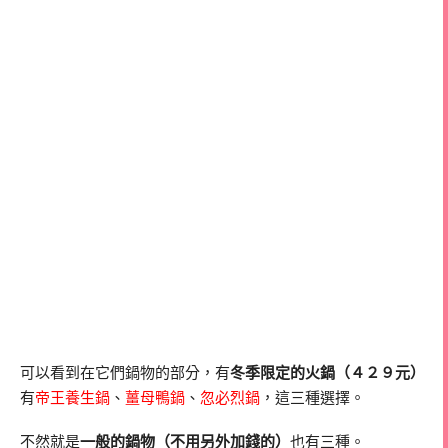
可以看到在它們鍋物的部分，有
冬季限定的火鍋（４２９元）
有
帝王養生鍋
、
薑母鴨鍋
、
忽必烈鍋
，這三種選擇。
不然就是
一般的鍋物（不用另外加錢的）
也有三種。