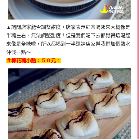
▲詢問店家能否調整甜度，店家表示紅茶喝起來大概像是
半糖左右，無法調整甜度！
但是我們喝下去都覺得這喝起
來像是全糖啦，所以都喝到一半還請店家幫我們加個熱水
沖淡一點～
＃棉花糖小點：５０元。