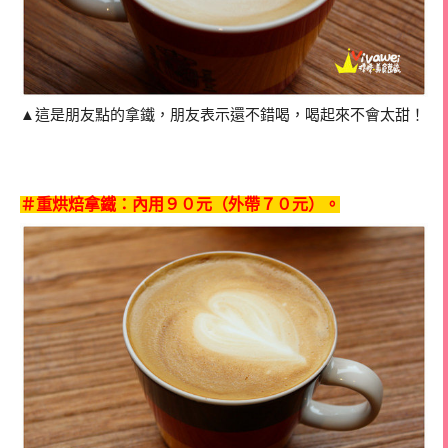
▲這是朋友點的拿鐵，朋友表示還不錯喝，喝起來不會太甜！
＃重烘焙拿鐵
：內用９０元（外帶７０元）。