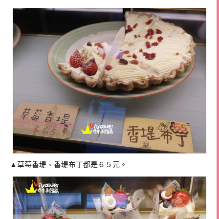
▲草莓香堤、香堤布丁都是６５元。