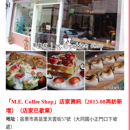
「M.E. Coffee Shop」店家資訊（2015.08再訪新
增）（店家已歇業）
地址：
苗栗市高苗里天雲街57號（大同國小正門口下坡
處）