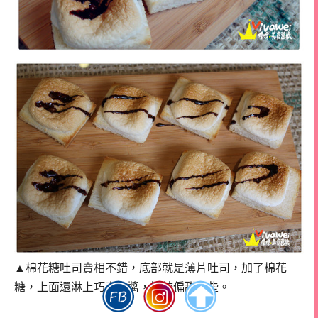
▲棉花糖吐司賣相不錯，底部就是薄片吐司，加了棉花
糖，上面還淋上巧克力醬，比較偏甜了些。