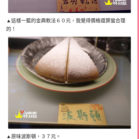
▲這樣一籃的金典軟法６０元，我覺得價格還算蠻合理
的！
▲原味波斯頓，３７元。