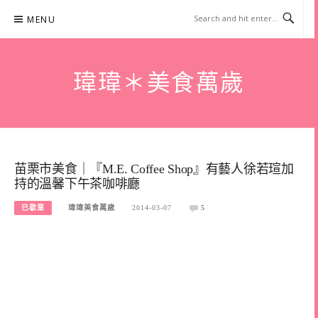
Skip
MENU
to
content
瑋瑋＊美食萬歲
苗栗市美食｜『M.E. Coffee Shop』有藝人徐若瑄加
持的溫馨下午茶咖啡廳
已歇業
瑋瑋美食萬歲
2014-03-07
5