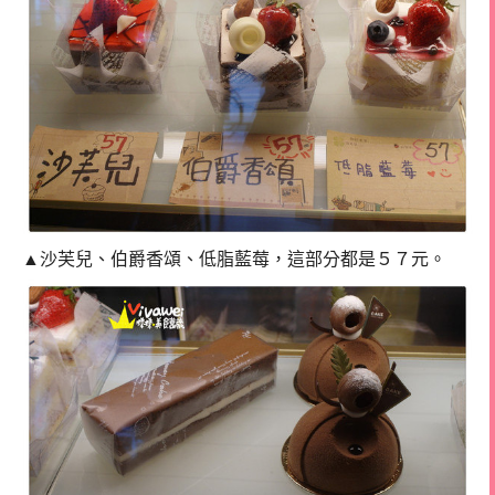
▲沙芙兒、伯爵香頌、低脂藍莓，這部分都是５７元。