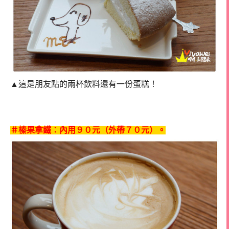
▲
這是朋友點的兩杯飲料還有一份蛋糕！
＃
榛果拿鐵：內用９０元（外帶７０元）。