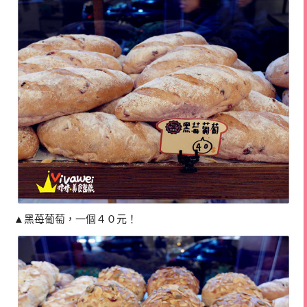
▲黑苺葡萄，一個４０元！