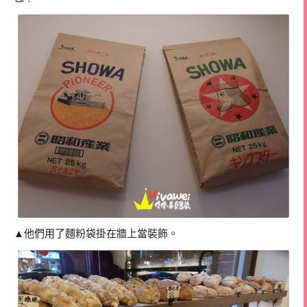
▲他們用了麵粉袋掛在牆上當裝飾。