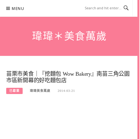
Skip
MENU
to
content
瑋瑋＊美食萬歲
苗栗市美食｜『挖麵包 Wow Bakery』南苗三角公園
市區新開幕的好吃麵包店
已歇業
瑋瑋美食萬歲
2014-03-21