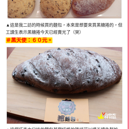
▲這是我二訪的時候買的麵包，本來是想要來買黑糖捲的，但
工讀生表示黑糖捲今天已經賣光了（哭）
＃黑天使：６０元。