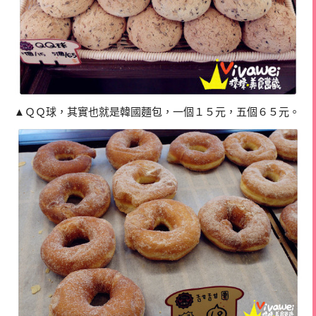
▲ＱＱ球，其實也就是韓國麵包，一個１５元，五個６５元。