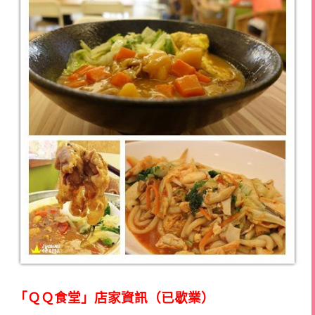
「ＱＱ食堂」店家資訊（已歇業）