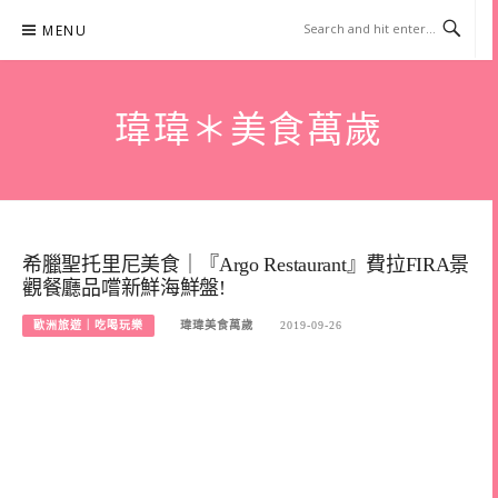
Skip
MENU
to
content
瑋瑋＊美食萬歲
希臘聖托里尼美食｜『Argo Restaurant』費拉FIRA景
觀餐廳品嚐新鮮海鮮盤!
歐洲旅遊｜吃喝玩樂
瑋瑋美食萬歲
2019-09-26