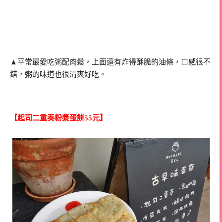
▲平常最愛吃粥配肉鬆，上面還有炸得酥脆的油條，口感很不
錯，粥的味道也很清爽好吃。
【起司二重奏粉漿蛋餅55元】