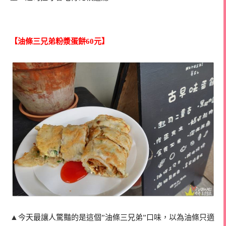
【油條三兄弟粉漿蛋餅60元】
▲
今天最讓人驚豔的是這個”油條三兄弟”口味，以為油條只適