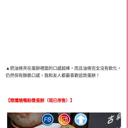
▲把油條夾在蛋餅裡面的口感超棒，而且油條完全沒有軟化，
仍然保有酥脆口感，我和友人都最喜歡這款蛋餅！
【煙燻燒鴨粉漿蛋餅（現已停售）】