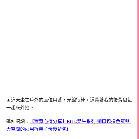
▲這天坐在戶外的座位用餐，光線很棒，還帶著我的後背包包
一起來外拍。
延伸閱讀：
【實背心得分享】RITE雙生系列-獅口包撞色灰藍-
大空間的兩用拆裝子母後背包!