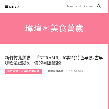
Skip
MENU
to
content
瑋瑋＊美食萬歲
新竹竹北美食｜『KURASHI』IG熱門特色早餐-古早
味粉漿蛋餅&平價的阿嬤鹹粥!
新竹美食｜部落客吃喝玩樂
瑋瑋美食萬歲
2018-05-10