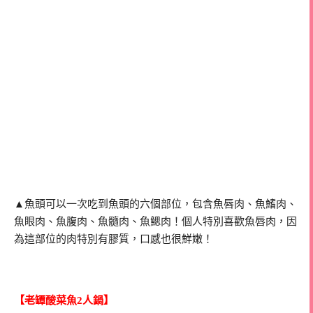
▲魚頭可以一次吃到魚頭的六個部位，包含魚唇肉、魚鰭肉、
魚眼肉、魚腹肉、魚髓肉、魚鰓肉！個人特別喜歡魚唇肉，因
為這部位的肉特別有膠質，口感也很鮮嫩！
【老罈酸菜魚2人鍋】