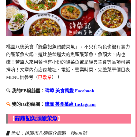
桃園八德美食「錄鼎記魚頭酸菜魚」，不只有特色也很有實力
的酸菜魚火鍋，這比臉盆還大的魚頭酸菜魚，魚頭大，肉也
嫩！若單人來用餐也有小份的酸菜魚或是經典主食等品項可選
擇唷！文章內有店家地址、電話、營業時間、完整菜單價目表
MENU供參考（
已歇業
）！
🔍 我的FB粉絲團：
瑋瑋 美食萬歲 Facebook
🔍
我的IG粉絲團：
瑋瑋 美食萬歲 Instagram
【
錄鼎記魚頭酸菜魚
】
▋地址：桃園市八德區介壽路一段909號