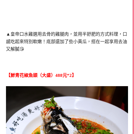
▲皇帝口水雞選用去骨的雞腿肉，並用半舒肥的方式料理，口
感吃起來特別軟嫩！底部還加了些小黃瓜，搭在一起享用去油
又解膩😘
【鮮青花椒魚頭（大盛）488元*2】