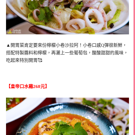
▲開胃菜肯定要來份檸檬小卷沙拉阿！小卷口感Q彈很新鮮，
搭配特製醬料和檸檬，再灑上一些葡萄包，酸酸甜甜的風味，
吃起來特別開胃🥰
【皇帝口水雞268元】