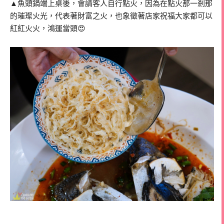
▲魚頭鍋端上桌後，會請客人自行點火，因為在點火那一剎那
的璀璨火光，代表著財富之火，也象徵著店家祝福大家都可以
紅紅火火，鴻運當頭😍