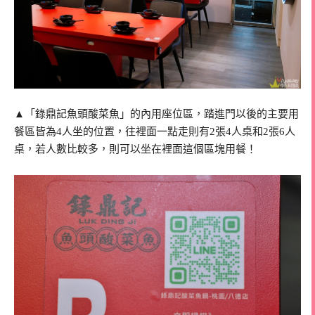
▲「錄鼎記魚頭酸菜魚」的內用座位區，踏進門以後的主要用
餐區皆為4人坐的位置，往裡面一點走則有2張4人桌和2張6人
桌，若人數比較多，則可以坐在裡面這個區塊用餐！