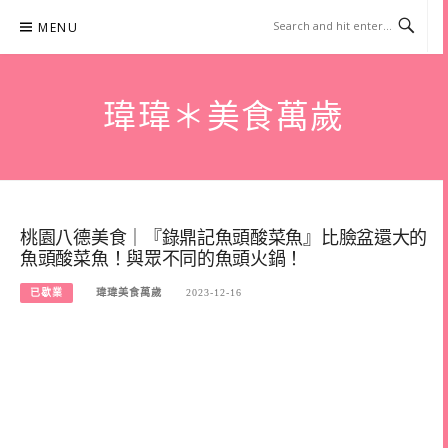
Skip
MENU
to
content
瑋瑋＊美食萬歲
桃園八德美食｜『錄鼎記魚頭酸菜魚』比臉盆還大的
魚頭酸菜魚！與眾不同的魚頭火鍋！
已歇業
瑋瑋美食萬歲
2023-12-16