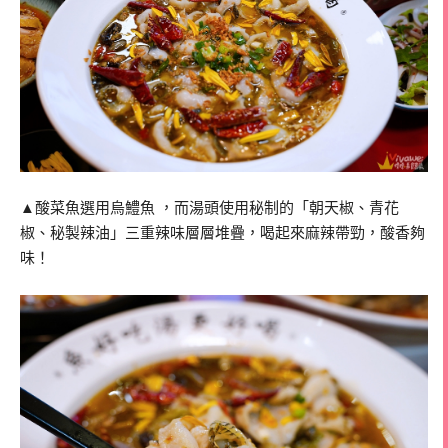
▲酸菜魚選用烏鱧魚 ，而湯頭使用秘制的「朝天椒、青花
椒、秘製辣油」三重辣味層層堆疊，喝起來麻辣帶勁，酸香夠
味！