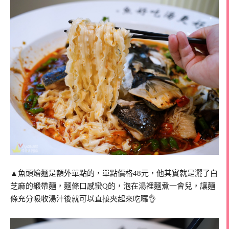
▲魚頭燴麵是額外單點的，單點價格48元，他其實就是灑了白
芝麻的緞帶麵，麵條口感蠻Q的，泡在湯裡麵煮一會兒，讓麵
條充分吸收湯汁後就可以直接夾起來吃囉👌