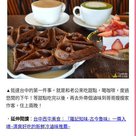
▲抵達台中的第一件事，就是和老公來吃甜點，喝咖啡，度過
悠閒的下午！等甜點吃完以後，再去外帶個滷味到哥哥嫂嫂家
作客，住上兩晚！
．延伸閱讀
：
台中西屯美食｜『羅記知味-古今魯味』一醬入
魂~清爽好吃的新鮮冷滷味推薦~