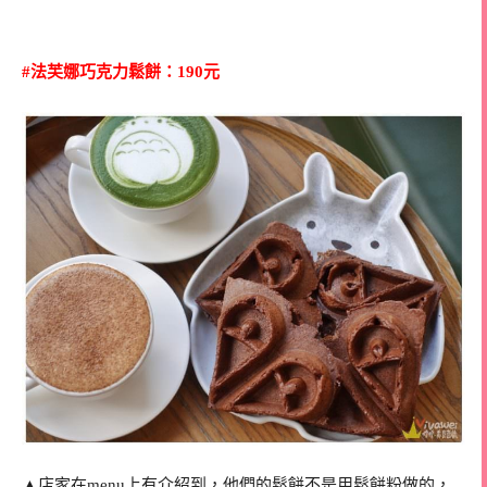
#法芙娜巧克力鬆餅：190元
▲店家在menu上有介紹到，他們的鬆餅不是用鬆餅粉做的，