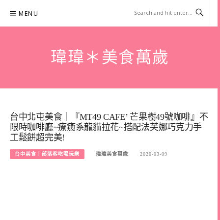
Skip
MENU
to
content
瑋瑋＊美食萬歲
台中北屯美食｜『MT49 CAFE’ 芒果樹49號咖啡』不
限時咖啡廳~療癒系龍貓拉花~搭配法芙娜巧克力手
工鬆餅超完美!
台中美食｜部落客吃喝玩樂
瑋瑋美食萬歲
2020-03-09