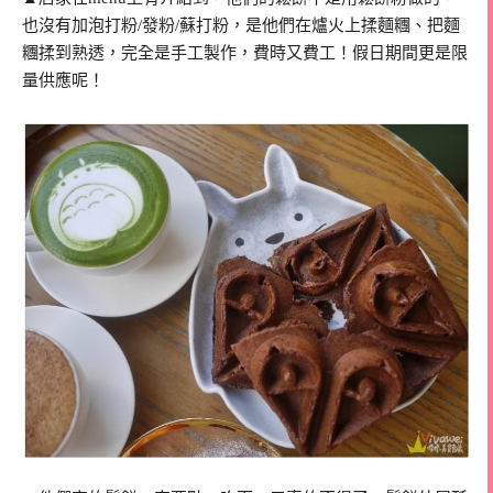
也沒有加泡打粉/發粉/蘇打粉，是他們在爐火上揉麵糰、把麵
糰揉到熟透，完全是手工製作，費時又費工！假日期間更是限
量供應呢！