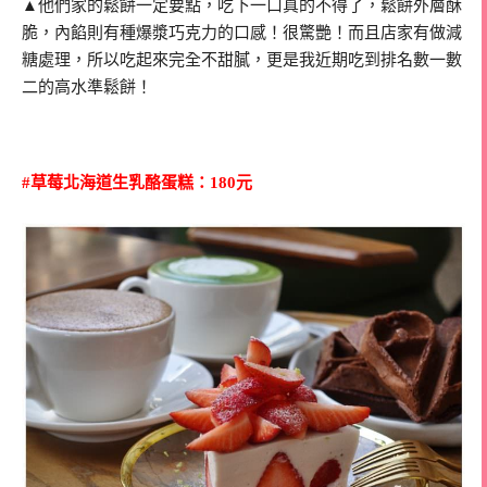
▲他們家的鬆餅一定要點，吃下一口真的不得了，鬆餅外層酥
脆，內餡則有種爆漿巧克力的口感！很驚艷！而且店家有做減
糖處理，所以吃起來完全不甜膩，更是我近期吃到排名數一數
二的高水準鬆餅！
#草莓北海道生乳酪蛋糕：180元