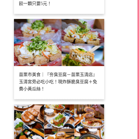
餃一顆只要5元！
苗栗市美食｜『夯臭豆腐－苗栗玉清店』
玉清宮旁必吃小吃！現炸酥脆臭豆腐＋免
費小黃瓜絲！