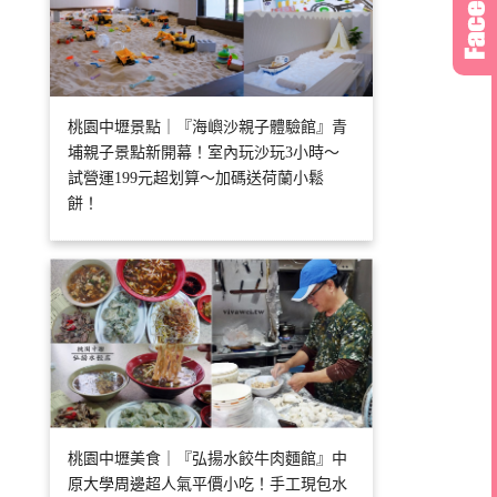
桃園中壢景點｜『海嶼沙親子體驗館』青
埔親子景點新開幕！室內玩沙玩3小時～
試營運199元超划算～加碼送荷蘭小鬆
餅！
桃園中壢美食｜『弘揚水餃牛肉麵館』中
原大學周邊超人氣平價小吃！手工現包水