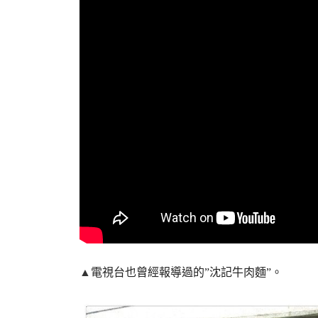
▲
電視台也曾經報導過的”沈記牛肉麵”。