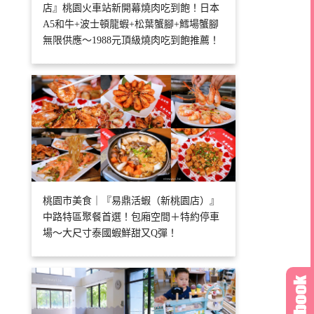
店』桃園火車站新開幕燒肉吃到飽！日本
A5和牛+波士頓龍蝦+松葉蟹腳+鱈場蟹腳
無限供應～1988元頂級燒肉吃到飽推薦！
桃園市美食｜『易鼎活蝦（新桃園店）』
中路特區聚餐首選！包廂空間＋特約停車
場～大尺寸泰國蝦鮮甜又Q彈！