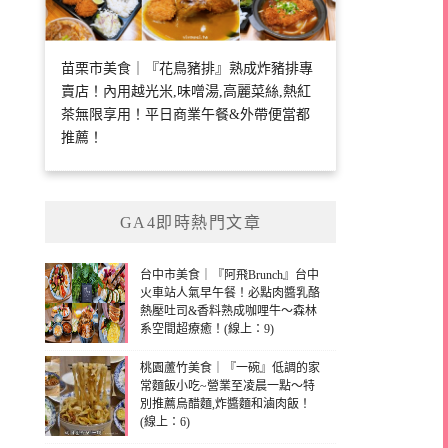
苗栗市美食｜『花鳥豬排』熟成炸豬排專
賣店！內用越光米,味噌湯,高麗菜絲,熱紅
茶無限享用！平日商業午餐&外帶便當都
推薦！
GA4即時熱門文章
台中市美食｜『阿飛Brunch』台中
火車站人氣早午餐！必點肉醬乳酪
熱壓吐司&香料熟成咖哩牛～森林
系空間超療癒！(線上：9)
桃園蘆竹美食｜『一碗』低調的家
常麵飯小吃~營業至凌晨一點～特
別推薦烏醋麵,炸醬麵和滷肉飯！
(線上：6)