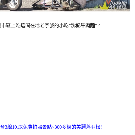
灣市區上吃這間在地老字號的小吃”
沈記牛肉麵
“。
線101K免費拍照景點~300多棵的美麗落羽松!