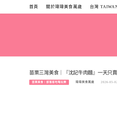
Skip
首頁
關於瑋瑋美食萬歲
台灣 TAIWA
to
content
苗栗三灣美食｜『沈記牛肉麵』一天只賣
瑋瑋美食萬歲
2026-05-0
苗栗美食｜部落客吃喝玩樂