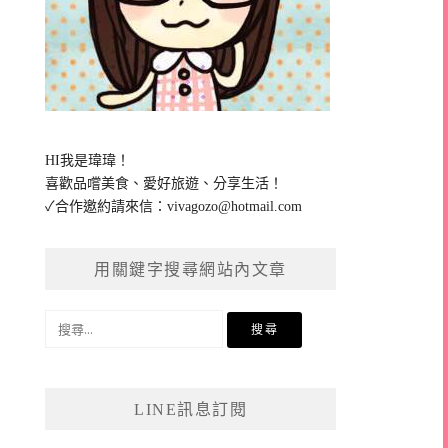
HI我是瑋瑋！
喜歡品嚐美食、愛好旅遊、分享生活！
✓合作邀約請來信：
vivagozo@hotmail.com
用關鍵字搜尋網站內文章
搜
尋
關
鍵
LINE訊息訂閱
字: