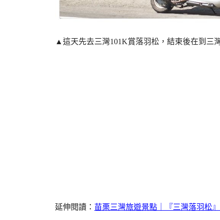
▲這天先去三灣101K賞落羽松，結束後在到三
延伸閱讀：
苗栗三灣旅遊景點｜『三灣落羽松』台3