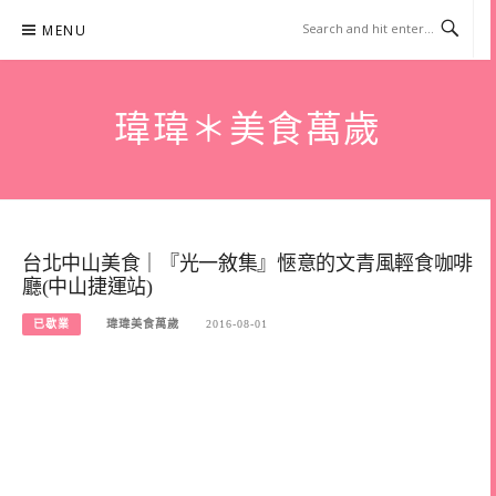
Skip
MENU
to
content
瑋瑋＊美食萬歲
台北中山美食｜『光一敘集』愜意的文青風輕食咖啡
廳(中山捷運站)
已歇業
瑋瑋美食萬歲
2016-08-01