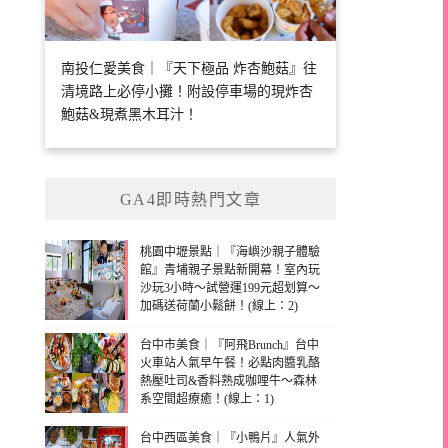
南投仁愛美食｜『天下極品 炸杏鮑菇』往
清境路上必停小攤！附設停車場的現炸杏
鮑菇&現煮黑木耳汁！
GA4即時熱門文章
桃園中壢景點｜『海嶼沙親子體驗
館』青埔親子景點新開幕！室內玩
沙玩3小時～試營運199元超划算～
加碼送荷蘭小鬆餅！(線上：2)
台中市美食｜『阿飛Brunch』台中
火車站人氣早午餐！必點肉醬乳酪
熱壓吐司&香料熟成咖哩牛～森林
系空間超療癒！(線上：1)
台中西區美食｜『小鴨片』人氣外