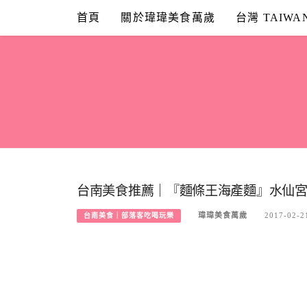
Skip
首頁
關於瑋瑋美食萬歲
台灣 TAIWA
to
content
台南美食推薦｜『麵條王海產麵』水仙宮
瑋瑋美食萬歲
2017-02-2
台南美食｜部落客吃喝玩樂