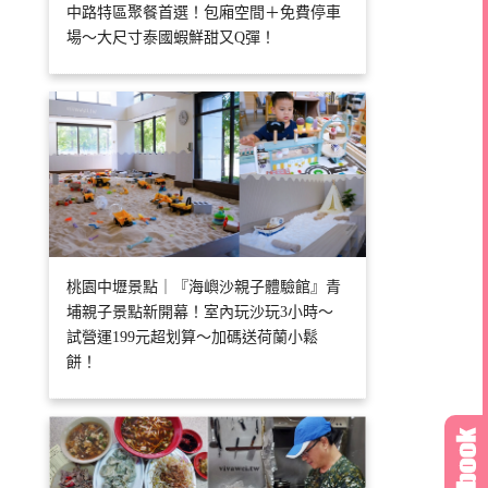
中路特區聚餐首選！包廂空間＋免費停車
場～大尺寸泰國蝦鮮甜又Q彈！
桃園中壢景點｜『海嶼沙親子體驗館』青
埔親子景點新開幕！室內玩沙玩3小時～
試營運199元超划算～加碼送荷蘭小鬆
餅！