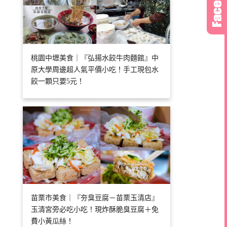
桃園中壢美食｜『弘揚水餃牛肉麵館』中
原大學周邊超人氣平價小吃！手工現包水
餃一顆只要5元！
苗栗市美食｜『夯臭豆腐－苗栗玉清店』
玉清宮旁必吃小吃！現炸酥脆臭豆腐＋免
費小黃瓜絲！