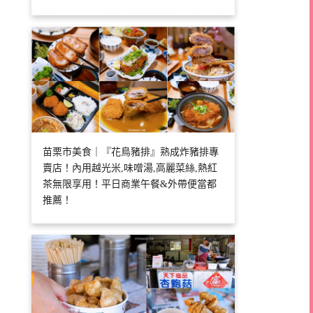
苗栗市美食｜『花鳥豬排』熟成炸豬排專
賣店！內用越光米,味噌湯,高麗菜絲,熱紅
茶無限享用！平日商業午餐&外帶便當都
推薦！