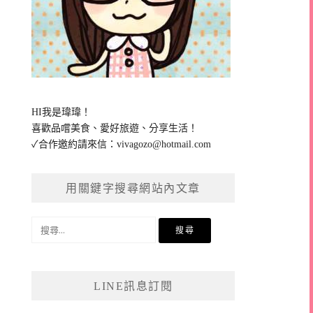
HI我是瑋瑋！
喜歡品嚐美食、愛好旅遊、分享生活！
✓合作邀約請來信：
vivagozo@hotmail.com
用關鍵字搜尋網站內文章
搜
尋
關
鍵
LINE訊息訂閱
字: