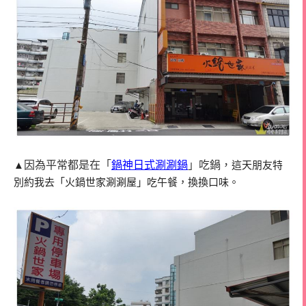
因為平常
都是在「
鍋神日式涮涮鍋
」吃鍋，
▲
這天朋友特
別約我去「火鍋世家涮涮屋」吃午餐，換換口味。