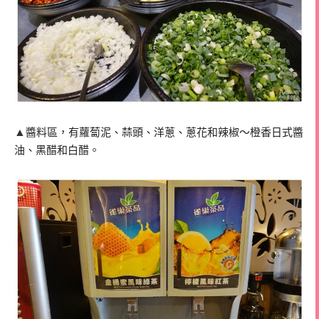
▲
醬料區，有蘿蔔泥、蒜頭、洋蔥、蔥花和辣椒～橙香日式醬
油、黑醋和白醋。