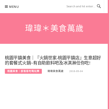
Skip
MENU
to
content
瑋瑋＊美食萬歲
桃園平鎮美食｜『火鍋世家-桃園平鎮店』生意超好
的套餐式火鍋~有自助飲料吧及冰淇淋任你吃!
桃園美食｜部落客吃喝玩樂
瑋瑋美食萬歲
2018-09-04