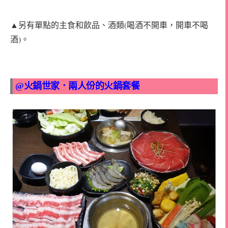
▲另有單點的主食和飲品、酒類(喝酒不開車，開車不喝
酒)。
@火鍋世家．兩人份的火鍋套餐