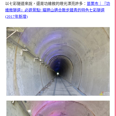
以七彩隧道來說，還是功維敘的燈光漂亮許多：
苗栗市｜『功
維敘隧道』必遊景點! 貓貍山適合散步踏青的特色七彩隧道
(2017年新增)