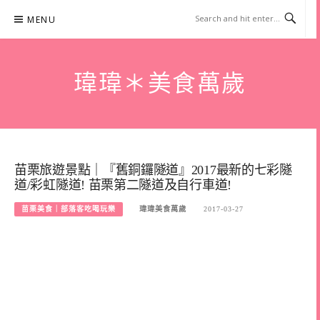
Skip
MENU
to
content
瑋瑋＊美食萬歲
苗栗旅遊景點｜『舊銅鑼隧道』2017最新的七彩隧
道/彩虹隧道! 苗栗第二隧道及自行車道!
苗栗美食｜部落客吃喝玩樂
瑋瑋美食萬歲
2017-03-27