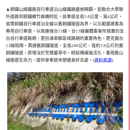
▲銅鑼山線鐵路自行車道沿山線鐵路邊坡興闢，從聯合大學聯
外道路到銅鑼鄉竹森橋附近，該車道全長5.8公里、寬4公尺，
苗栗銅鑼自行車道沿全線以舊銅鑼隧道為界，以北範圍建置為
專用自行車道，以南連接台13線，台13線屬體委會所規畫的全
台自行車道路網，更扮演串聯區域路網的重要角色，更克服台
13線阻隔，貫通舊銅鑼隧道，全長240公尺、寬約3.8公尺的舊
銅鑼隧道，原埋沒於荒煙蔓草中，經結構補強活化，重現舊山
線隧道生命力，提供單車族休憩健身好去處。(
資料來源
)