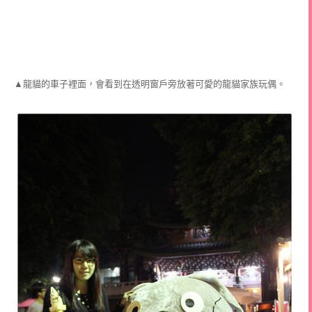
▲龍貓的車子裡面，會看到在透明窗戶旁放著可愛的龍貓家族玩偶。