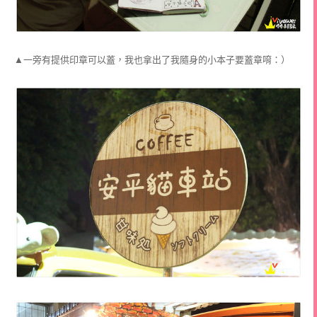
▲一旁有提供印章可以蓋，我也拿出了我隨身的小本子要蓋章唷：）