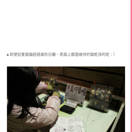
▲即便這隻龍貓經過風吹日曬，表面上都還維持的蠻乾淨的呢：）