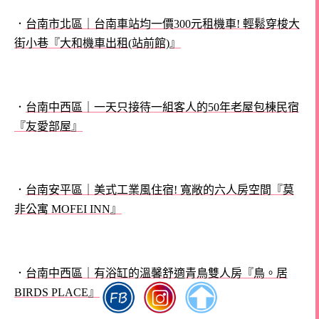
．
台南市北區｜台南車站均一價300元租機車! 輕鬆穿梭大
街小巷『大和機車出租(站前館)』
．
台南中西區｜一天只接待一組客人的50年老屋包棟民宿
『友愛部屋』
．
台南安平區｜美式工業風住宿! 寬敞的六人房空間『莫
非公寓 MOFEI INN』
．
台南中西區｜有浴缸的溫馨舒適青鳥雙人房『鳥。居
BIRDS PLACE』