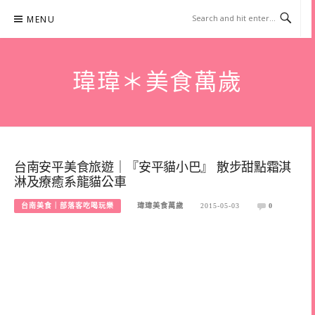
Skip
MENU
to
content
瑋瑋＊美食萬歲
台南安平美食旅遊｜『安平貓小巴』 散步甜點霜淇
淋及療癒系龍貓公車
台南美食｜部落客吃喝玩樂
瑋瑋美食萬歲
2015-05-03
0