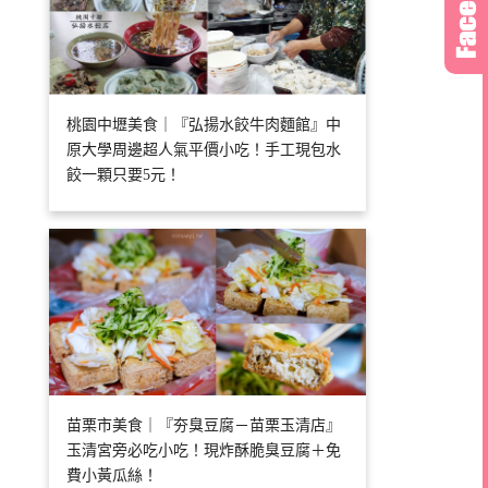
桃園中壢美食｜『弘揚水餃牛肉麵館』中
原大學周邊超人氣平價小吃！手工現包水
餃一顆只要5元！
苗栗市美食｜『夯臭豆腐－苗栗玉清店』
玉清宮旁必吃小吃！現炸酥脆臭豆腐＋免
費小黃瓜絲！