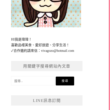
HI我是瑋瑋！
喜歡品嚐美食、愛好旅遊、分享生活！
✓合作邀約請來信：
vivagozo@hotmail.com
用關鍵字搜尋網站內文章
搜
尋
關
鍵
LINE訊息訂閱
字: