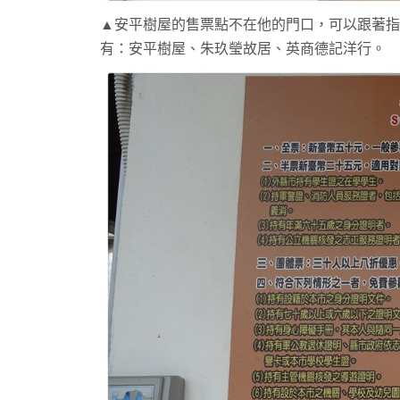
▲安平樹屋的售票點不在他的門口，可以跟著指
有：安平樹屋、朱玖瑩故居、英商德記洋行。