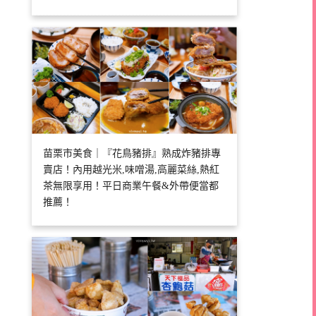
苗栗市美食｜『花鳥豬排』熟成炸豬排專
賣店！內用越光米,味噌湯,高麗菜絲,熱紅
茶無限享用！平日商業午餐&外帶便當都
推薦！