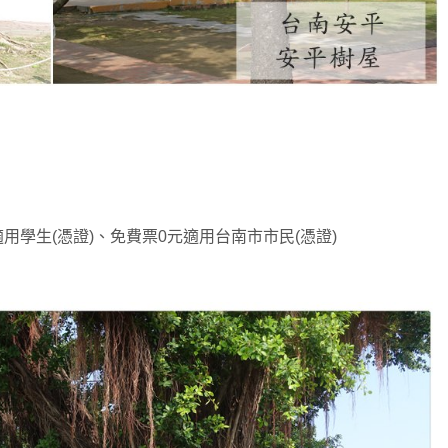
用學生(憑證)、免費票0元適用台南市市民(憑證)