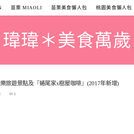
N
苗栗 MIAOLI
苗栗美食懶人包
桃園美食懶人包
瑋瑋＊美食萬歲
旅遊景點及『蜷尾家x樹屋咖啡』(2017年新增)
2
1