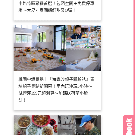
中路特區聚餐首選！包廂空間＋免費停車
場～大尺寸泰國蝦鮮甜又Q彈！
桃園中壢景點｜『海嶼沙親子體驗館』青
埔親子景點新開幕！室內玩沙玩3小時～
試營運199元超划算～加碼送荷蘭小鬆
餅！