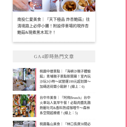
南投仁愛美食｜『天下極品 炸杏鮑菇』往
清境路上必停小攤！附設停車場的現炸杏
鮑菇&現煮黑木耳汁！
GA4即時熱門文章
桃園中壢景點｜『海嶼沙親子體驗
館』青埔親子景點新開幕！室內玩
沙玩3小時～試營運199元超划算～
加碼送荷蘭小鬆餅！(線上：6)
台中市美食｜『阿飛Brunch』台中
火車站人氣早午餐！必點肉醬乳酪
熱壓吐司&香料熟成咖哩牛～森林
系空間超療癒！(線上：5)
桃園龜山美食｜『林口長庚30間必