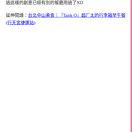
過這樣的創意已經有別的餐廳用過了XD
延伸閱讀：
台北中山美食｜『Tank Q』超ㄏㄤ的行李箱早午餐
(行天宮捷運站)