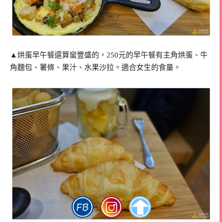
▲烘蛋早午餐還算蠻豐盛的，250元的早午餐有主角烘蛋、牛
角麵包、薯條、果汁、水果沙拉。適合女生的食量。