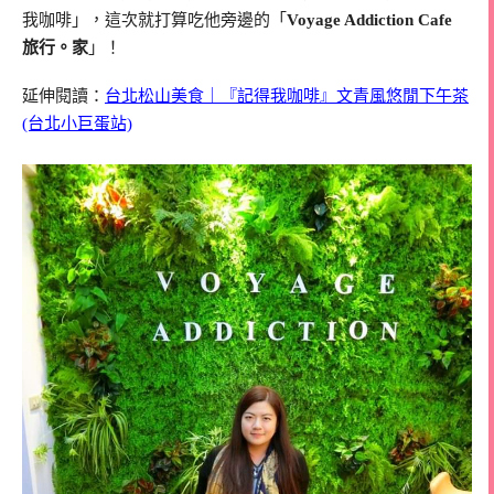
我咖啡」，這次就打算吃他旁邊的「
Voyage Addiction Cafe
旅行。家
」！
延伸閱讀：
台北松山美食｜『記得我咖啡』文青風悠閒下午茶
(台北小巨蛋站)