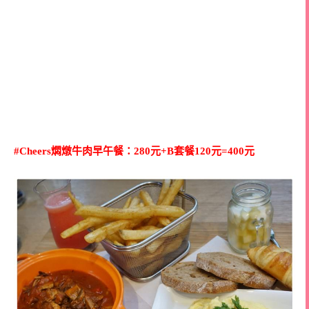
#Cheers燜燉牛肉早午餐：280元+B套餐120元=400元