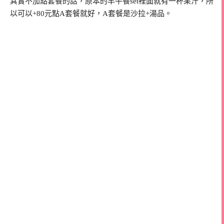
其實不加點套餐的話，原本的早午餐set裡面就有一杯果汁，所
以可以+80元點A套餐就好，A套餐是沙拉+湯品。