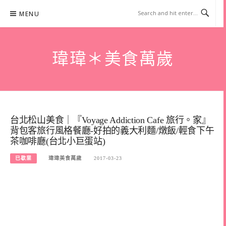
Skip
MENU
to
content
瑋瑋＊美食萬歲
台北松山美食｜『Voyage Addiction Cafe 旅行。家』
背包客旅行風格餐廳-好拍的義大利麵/燉飯/輕食下午
茶咖啡廳(台北小巨蛋站)
已歇業
瑋瑋美食萬歲
2017-03-23