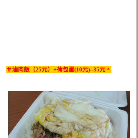
＃滷肉飯（25元）+荷包蛋(10元)=35元。