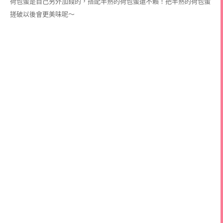
荷包蛋是自己另外加錢的，搭配半熟的荷包蛋還不賴！把半熟的荷包蛋
搓破以後會更美味呢～