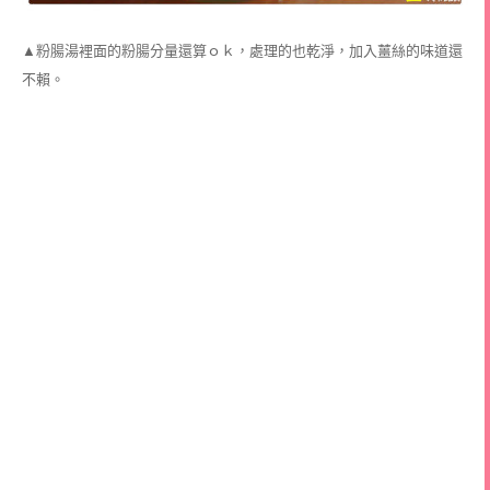
▲粉腸湯裡面的粉腸分量還算ｏｋ，處理的也乾淨，加入薑絲的味道還
不賴。