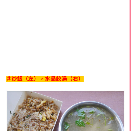
＃炒飯（左），水晶餃湯（右）