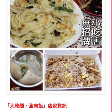
「大乾麵．滷肉飯」店家資訊