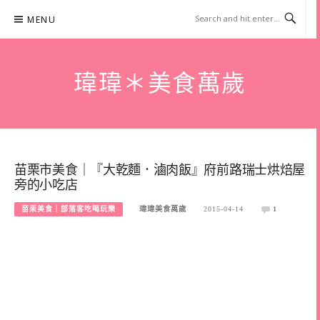
Skip
MENU
to
content
瑋瑋＊美食萬歲
苗栗市美食｜『大乾麵．滷肉飯』府前路瑞士烘焙屋
旁的小吃店
苗栗美食｜部落客吃喝玩樂
瑋瑋美食萬歲
2015-04-14
1