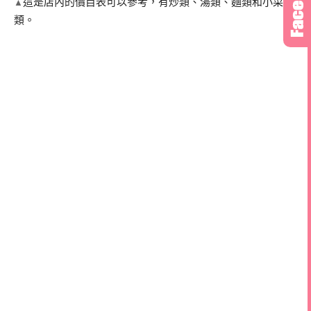
這是店內的價目表可以參考，有炒類、湯類、麵類和小菜
▲
類。